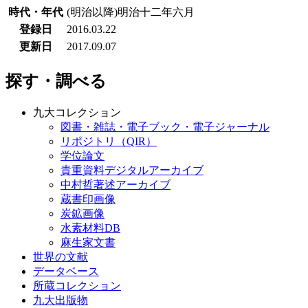
時代・年代
(明治以降)明治十二年六月
登録日
2016.03.22
更新日
2017.09.07
探す・調べる
九大コレクション
図書・雑誌・電子ブック・電子ジャーナル
リポジトリ（QIR）
学位論文
貴重資料デジタルアーカイブ
中村哲著述アーカイブ
蔵書印画像
炭鉱画像
水素材料DB
麻生家文書
世界の文献
データベース
所蔵コレクション
九大出版物