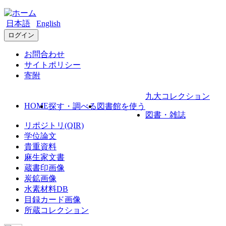
日本語
English
ログイン
お問合わせ
サイトポリシー
寄附
九大コレクション
HOME
探す・調べる
図書館を使う
図書・雑誌
リポジトリ(QIR)
学位論文
貴重資料
麻生家文書
蔵書印画像
炭鉱画像
水素材料DB
目録カード画像
所蔵コレクション