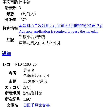
本文言語
日本語
巻冊数
3
形態
（封筒入）
出版年
1879
本資料の二次利用には事前の利用申請が必要です
権利情報
Advance application is required to reuse the material
千原幸右衛門宛
注記
広嶋丸買入に加入の件外
詳細
レコードID
1583426
著者名
著者
久保孫兵衛より
主題
11 運輸・通信
カテゴリ
歴史
所蔵場所
記録資料館
所在記号
1397
文庫名
日田千原家文書