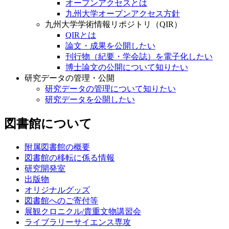
オープンアクセスとは
九州大学オープンアクセス方針
九州大学学術情報リポジトリ（QIR）
QIRとは
論文・成果を公開したい
刊行物（紀要・学会誌）を電子化したい
博士論文の公開について知りたい
研究データの管理・公開
研究データの管理について知りたい
研究データを公開したい
図書館について
附属図書館の概要
図書館の移転に係る情報
研究開発室
出版物
オリジナルグッズ
図書館へのご寄付等
展観クロニクル/貴重文物講習会
ライブラリーサイエンス専攻