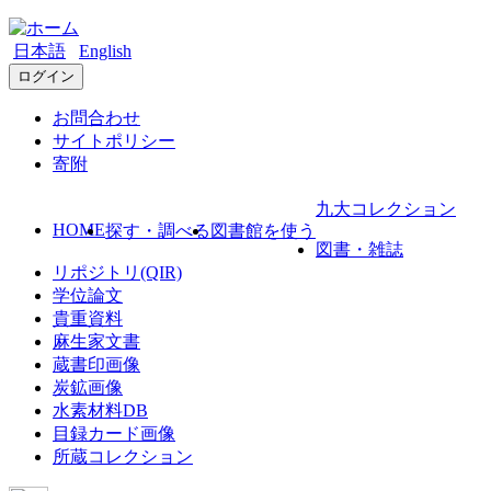
日本語
English
ログイン
お問合わせ
サイトポリシー
寄附
九大コレクション
HOME
探す・調べる
図書館を使う
図書・雑誌
リポジトリ(QIR)
学位論文
貴重資料
麻生家文書
蔵書印画像
炭鉱画像
水素材料DB
目録カード画像
所蔵コレクション