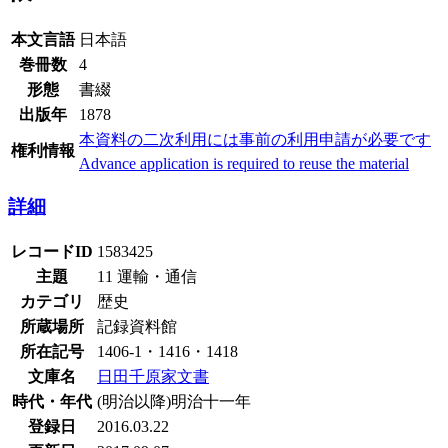
本文言語
日本語
巻冊数
4
形態
書綴
出版年
1878
本資料の二次利用には事前の利用申請が必要です
権利情報
Advance application is required to reuse the material
詳細
レコードID
1583425
主題
11 運輸・通信
カテゴリ
歴史
所蔵場所
記録資料館
所在記号
1406-1・1416・1418
文庫名
日田千原家文書
時代・年代
(明治以降)明治十一年
登録日
2016.03.22