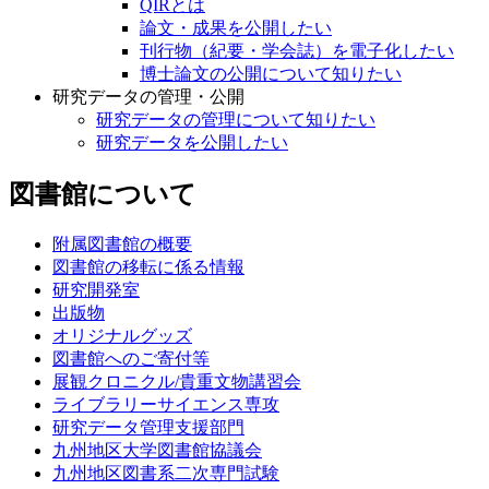
QIRとは
論文・成果を公開したい
刊行物（紀要・学会誌）を電子化したい
博士論文の公開について知りたい
研究データの管理・公開
研究データの管理について知りたい
研究データを公開したい
図書館について
附属図書館の概要
図書館の移転に係る情報
研究開発室
出版物
オリジナルグッズ
図書館へのご寄付等
展観クロニクル/貴重文物講習会
ライブラリーサイエンス専攻
研究データ管理支援部門
九州地区大学図書館協議会
九州地区図書系二次専門試験