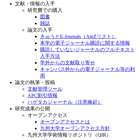
文献・情報の入手
研究費での購入
図書
雑誌
論文の入手
きゅうとE-Journals（AtoZリスト）
本学の電子ジャーナル購読に関する情報
購読していないジャーナルのフルテキスト
入手方法
学外からの文献取り寄せ
キャンパス外からの電子ジャーナル等の利
用
論文の執筆・投稿
文献管理ツール
APC割引情報
ハゲタカジャーナル（注意喚起）
研究成果の公開
オープンアクセス
オープンアクセスとは
九州大学オープンアクセス方針
九州大学学術情報リポジトリ（QIR）