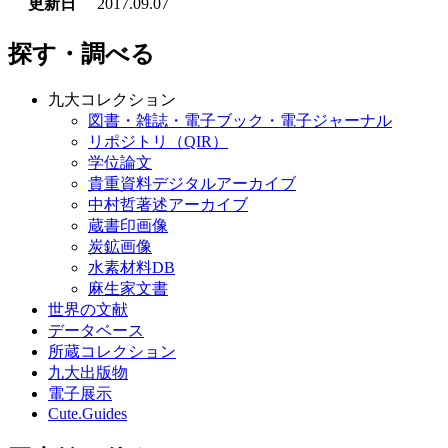
更新日
2017.09.07
探す・調べる
九大コレクション
図書・雑誌・電子ブック・電子ジャーナル
リポジトリ（QIR）
学位論文
貴重資料デジタルアーカイブ
中村哲著述アーカイブ
蔵書印画像
炭鉱画像
水素材料DB
麻生家文書
世界の文献
データベース
所蔵コレクション
九大出版物
電子展示
Cute.Guides