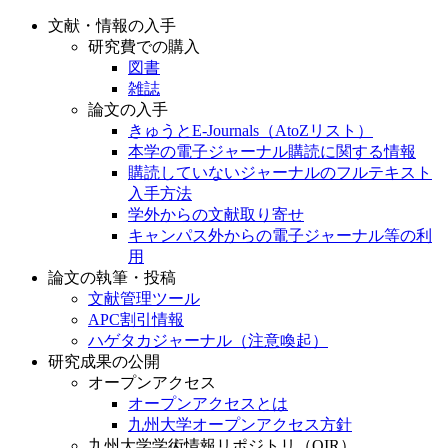
文献・情報の入手
研究費での購入
図書
雑誌
論文の入手
きゅうとE-Journals（AtoZリスト）
本学の電子ジャーナル購読に関する情報
購読していないジャーナルのフルテキスト
入手方法
学外からの文献取り寄せ
キャンパス外からの電子ジャーナル等の利
用
論文の執筆・投稿
文献管理ツール
APC割引情報
ハゲタカジャーナル（注意喚起）
研究成果の公開
オープンアクセス
オープンアクセスとは
九州大学オープンアクセス方針
九州大学学術情報リポジトリ（QIR）