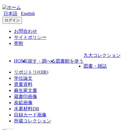
日本語
English
ログイン
お問合わせ
サイトポリシー
寄附
九大コレクション
HOME
探す・調べる
図書館を使う
図書・雑誌
リポジトリ(QIR)
学位論文
貴重資料
麻生家文書
蔵書印画像
炭鉱画像
水素材料DB
目録カード画像
所蔵コレクション