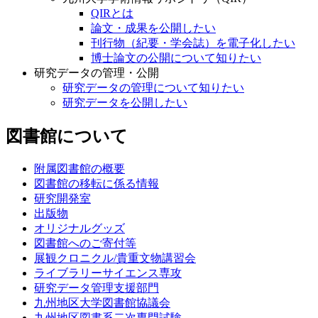
QIRとは
論文・成果を公開したい
刊行物（紀要・学会誌）を電子化したい
博士論文の公開について知りたい
研究データの管理・公開
研究データの管理について知りたい
研究データを公開したい
図書館について
附属図書館の概要
図書館の移転に係る情報
研究開発室
出版物
オリジナルグッズ
図書館へのご寄付等
展観クロニクル/貴重文物講習会
ライブラリーサイエンス専攻
研究データ管理支援部門
九州地区大学図書館協議会
九州地区図書系二次専門試験