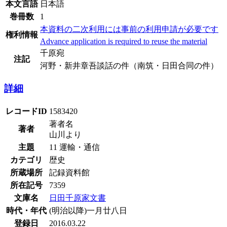
本文言語
日本語
巻冊数
1
本資料の二次利用には事前の利用申請が必要です
権利情報
Advance application is required to reuse the material
千原宛
注記
河野・新井章吾談話の件（南筑・日田合同の件）
詳細
レコードID
1583420
著者名
著者
山川より
主題
11 運輸・通信
カテゴリ
歴史
所蔵場所
記録資料館
所在記号
7359
文庫名
日田千原家文書
時代・年代
(明治以降)一月廿八日
登録日
2016.03.22