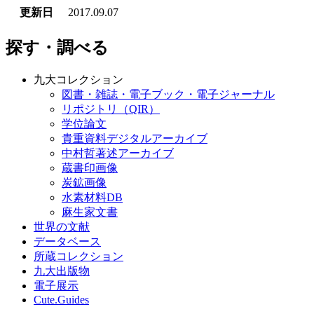
更新日
2017.09.07
探す・調べる
九大コレクション
図書・雑誌・電子ブック・電子ジャーナル
リポジトリ（QIR）
学位論文
貴重資料デジタルアーカイブ
中村哲著述アーカイブ
蔵書印画像
炭鉱画像
水素材料DB
麻生家文書
世界の文献
データベース
所蔵コレクション
九大出版物
電子展示
Cute.Guides