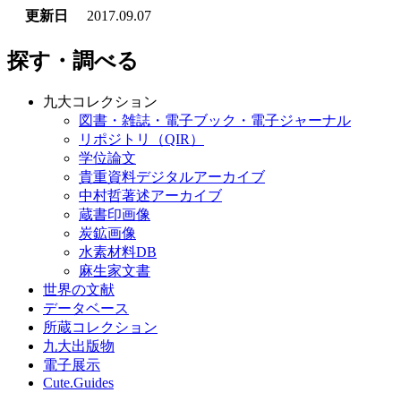
更新日
2017.09.07
探す・調べる
九大コレクション
図書・雑誌・電子ブック・電子ジャーナル
リポジトリ（QIR）
学位論文
貴重資料デジタルアーカイブ
中村哲著述アーカイブ
蔵書印画像
炭鉱画像
水素材料DB
麻生家文書
世界の文献
データベース
所蔵コレクション
九大出版物
電子展示
Cute.Guides