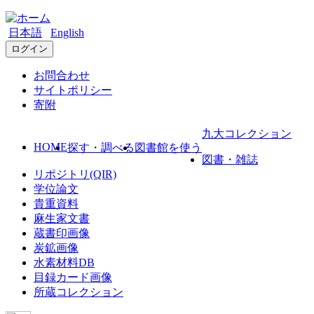
日本語
English
ログイン
お問合わせ
サイトポリシー
寄附
九大コレクション
HOME
探す・調べる
図書館を使う
図書・雑誌
リポジトリ(QIR)
学位論文
貴重資料
麻生家文書
蔵書印画像
炭鉱画像
水素材料DB
目録カード画像
所蔵コレクション