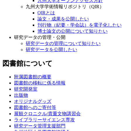
九州大学オープンアクセス方針
九州大学学術情報リポジトリ（QIR）
QIRとは
論文・成果を公開したい
刊行物（紀要・学会誌）を電子化したい
博士論文の公開について知りたい
研究データの管理・公開
研究データの管理について知りたい
研究データを公開したい
図書館について
附属図書館の概要
図書館の移転に係る情報
研究開発室
出版物
オリジナルグッズ
図書館へのご寄付等
展観クロニクル/貴重文物講習会
ライブラリーサイエンス専攻
研究データ管理支援部門