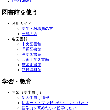
Cute.Guides
図書館を使う
利用ガイド
学生・教職員の方
一般の方
各図書館
中央図書館
理系図書館
医学図書館
芸術工学図書館
筑紫図書館
記録資料館
学習・教育
学習（学生向け）
新入生向け情報
レポート・プレゼンが上手くなりたい
語学力を高めたい／留学したい