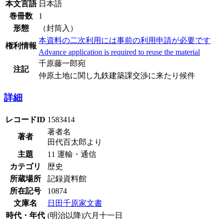
本文言語
日本語
巻冊数
1
形態
（封筒入）
本資料の二次利用には事前の利用申請が必要です
権利情報
Advance application is required to reuse the material
千原藤一郎宛
注記
仲原土地に関し九鉄建築課交渉に来たり候件
詳細
レコードID
1583414
著者名
著者
田代百太郎より
主題
11 運輸・通信
カテゴリ
歴史
所蔵場所
記録資料館
所在記号
10874
文庫名
日田千原家文書
時代・年代
(明治以降)六月十一日