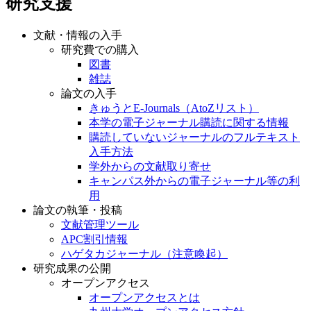
研究支援
文献・情報の入手
研究費での購入
図書
雑誌
論文の入手
きゅうとE-Journals（AtoZリスト）
本学の電子ジャーナル購読に関する情報
購読していないジャーナルのフルテキスト
入手方法
学外からの文献取り寄せ
キャンパス外からの電子ジャーナル等の利
用
論文の執筆・投稿
文献管理ツール
APC割引情報
ハゲタカジャーナル（注意喚起）
研究成果の公開
オープンアクセス
オープンアクセスとは