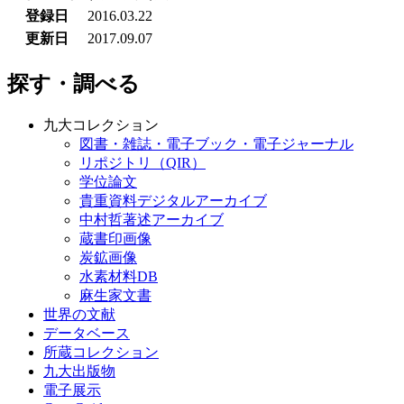
登録日
2016.03.22
更新日
2017.09.07
探す・調べる
九大コレクション
図書・雑誌・電子ブック・電子ジャーナル
リポジトリ（QIR）
学位論文
貴重資料デジタルアーカイブ
中村哲著述アーカイブ
蔵書印画像
炭鉱画像
水素材料DB
麻生家文書
世界の文献
データベース
所蔵コレクション
九大出版物
電子展示