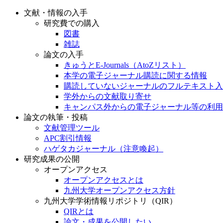
文献・情報の入手
研究費での購入
図書
雑誌
論文の入手
きゅうとE-Journals（AtoZリスト）
本学の電子ジャーナル購読に関する情報
購読していないジャーナルのフルテキスト入
学外からの文献取り寄せ
キャンパス外からの電子ジャーナル等の利用
論文の執筆・投稿
文献管理ツール
APC割引情報
ハゲタカジャーナル（注意喚起）
研究成果の公開
オープンアクセス
オープンアクセスとは
九州大学オープンアクセス方針
九州大学学術情報リポジトリ（QIR）
QIRとは
論文・成果を公開したい