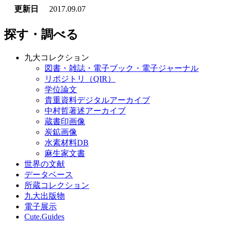
更新日
2017.09.07
探す・調べる
九大コレクション
図書・雑誌・電子ブック・電子ジャーナル
リポジトリ（QIR）
学位論文
貴重資料デジタルアーカイブ
中村哲著述アーカイブ
蔵書印画像
炭鉱画像
水素材料DB
麻生家文書
世界の文献
データベース
所蔵コレクション
九大出版物
電子展示
Cute.Guides