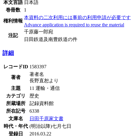
本文言語
日本語
巻冊数
1
本資料の二次利用には事前の利用申請が必要です
権利情報
Advance application is required to reuse the material
千原藤一郎宛
注記
日田鉄道及南豊鉄道の件
詳細
レコードID
1583397
著者名
著者
長野直恕より
主題
11 運輸・通信
カテゴリ
歴史
所蔵場所
記録資料館
所在記号
6338
文庫名
日田千原家文書
時代・年代
(明治以降)七月七日
登録日
2016.03.22