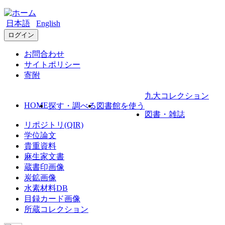
日本語
English
ログイン
お問合わせ
サイトポリシー
寄附
九大コレクション
HOME
探す・調べる
図書館を使う
図書・雑誌
リポジトリ(QIR)
学位論文
貴重資料
麻生家文書
蔵書印画像
炭鉱画像
水素材料DB
目録カード画像
所蔵コレクション