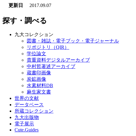
更新日
2017.09.07
探す・調べる
九大コレクション
図書・雑誌・電子ブック・電子ジャーナル
リポジトリ（QIR）
学位論文
貴重資料デジタルアーカイブ
中村哲著述アーカイブ
蔵書印画像
炭鉱画像
水素材料DB
麻生家文書
世界の文献
データベース
所蔵コレクション
九大出版物
電子展示
Cute.Guides