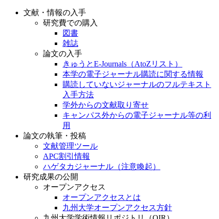
文献・情報の入手
研究費での購入
図書
雑誌
論文の入手
きゅうとE-Journals（AtoZリスト）
本学の電子ジャーナル購読に関する情報
購読していないジャーナルのフルテキスト
入手方法
学外からの文献取り寄せ
キャンパス外からの電子ジャーナル等の利
用
論文の執筆・投稿
文献管理ツール
APC割引情報
ハゲタカジャーナル（注意喚起）
研究成果の公開
オープンアクセス
オープンアクセスとは
九州大学オープンアクセス方針
九州大学学術情報リポジトリ（QIR）