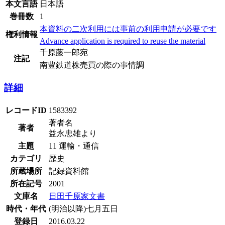
本文言語
日本語
巻冊数
1
本資料の二次利用には事前の利用申請が必要です
権利情報
Advance application is required to reuse the material
千原藤一郎宛
注記
南豊鉄道株売買の際の事情調
詳細
レコードID
1583392
著者名
著者
益永忠雄より
主題
11 運輸・通信
カテゴリ
歴史
所蔵場所
記録資料館
所在記号
2001
文庫名
日田千原家文書
時代・年代
(明治以降)七月五日
登録日
2016.03.22