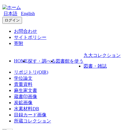
日本語
English
ログイン
お問合わせ
サイトポリシー
寄附
九大コレクション
HOME
探す・調べる
図書館を使う
図書・雑誌
リポジトリ(QIR)
学位論文
貴重資料
麻生家文書
蔵書印画像
炭鉱画像
水素材料DB
目録カード画像
所蔵コレクション