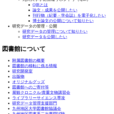
QIRとは
論文・成果を公開したい
刊行物（紀要・学会誌）を電子化したい
博士論文の公開について知りたい
研究データの管理・公開
研究データの管理について知りたい
研究データを公開したい
図書館について
附属図書館の概要
図書館の移転に係る情報
研究開発室
出版物
オリジナルグッズ
図書館へのご寄付等
展観クロニクル/貴重文物講習会
ライブラリーサイエンス専攻
研究データ管理支援部門
九州地区大学図書館協議会
九州地区図書系二次専門試験