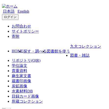
日本語
English
ログイン
お問合わせ
サイトポリシー
寄附
九大コレクション
HOME
探す・調べる
図書館を使う
図書・雑誌
リポジトリ(QIR)
学位論文
貴重資料
麻生家文書
蔵書印画像
炭鉱画像
水素材料DB
目録カード画像
所蔵コレクション