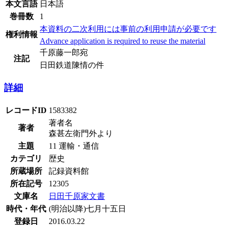
本文言語
日本語
巻冊数
1
本資料の二次利用には事前の利用申請が必要です
権利情報
Advance application is required to reuse the material
千原藤一郎宛
注記
日田鉄道陳情の件
詳細
レコードID
1583382
著者名
著者
森甚左衛門外より
主題
11 運輸・通信
カテゴリ
歴史
所蔵場所
記録資料館
所在記号
12305
文庫名
日田千原家文書
時代・年代
(明治以降)七月十五日
登録日
2016.03.22