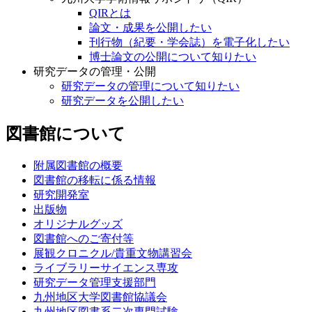
QIRとは
論文・成果を公開したい
刊行物（紀要・学会誌）を電子化したい
博士論文の公開について知りたい
研究データの管理・公開
研究データの管理について知りたい
研究データを公開したい
図書館について
附属図書館の概要
図書館の移転に係る情報
研究開発室
出版物
オリジナルグッズ
図書館へのご寄付等
展観クロニクル/貴重文物講習会
ライブラリーサイエンス専攻
研究データ管理支援部門
九州地区大学図書館協議会
九州地区図書系二次専門試験