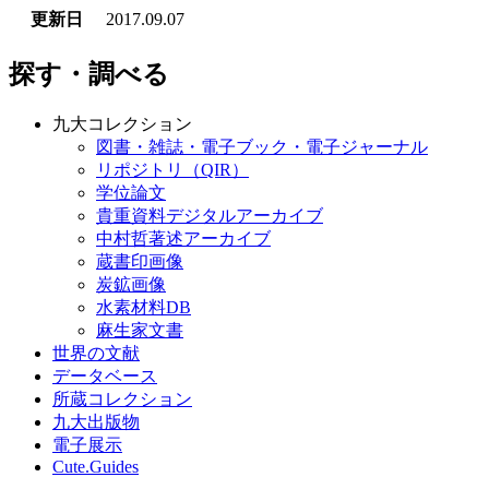
更新日
2017.09.07
探す・調べる
九大コレクション
図書・雑誌・電子ブック・電子ジャーナル
リポジトリ（QIR）
学位論文
貴重資料デジタルアーカイブ
中村哲著述アーカイブ
蔵書印画像
炭鉱画像
水素材料DB
麻生家文書
世界の文献
データベース
所蔵コレクション
九大出版物
電子展示
Cute.Guides