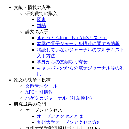
文献・情報の入手
研究費での購入
図書
雑誌
論文の入手
きゅうとE-Journals（AtoZリスト）
本学の電子ジャーナル購読に関する情報
購読していないジャーナルのフルテキスト
入手方法
学外からの文献取り寄せ
キャンパス外からの電子ジャーナル等の利
用
論文の執筆・投稿
文献管理ツール
APC割引情報
ハゲタカジャーナル（注意喚起）
研究成果の公開
オープンアクセス
オープンアクセスとは
九州大学オープンアクセス方針
九州大学学術情報リポジトリ（QIR）