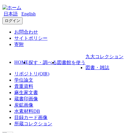
日本語
English
ログイン
お問合わせ
サイトポリシー
寄附
九大コレクション
HOME
探す・調べる
図書館を使う
図書・雑誌
リポジトリ(QIR)
学位論文
貴重資料
麻生家文書
蔵書印画像
炭鉱画像
水素材料DB
目録カード画像
所蔵コレクション