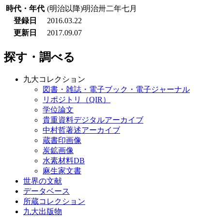
時代・年代
(明治以降)明治卅二年七月
登録日
2016.03.22
更新日
2017.09.07
探す・調べる
九大コレクション
図書・雑誌・電子ブック・電子ジャーナル
リポジトリ（QIR）
学位論文
貴重資料デジタルアーカイブ
中村哲著述アーカイブ
蔵書印画像
炭鉱画像
水素材料DB
麻生家文書
世界の文献
データベース
所蔵コレクション
九大出版物