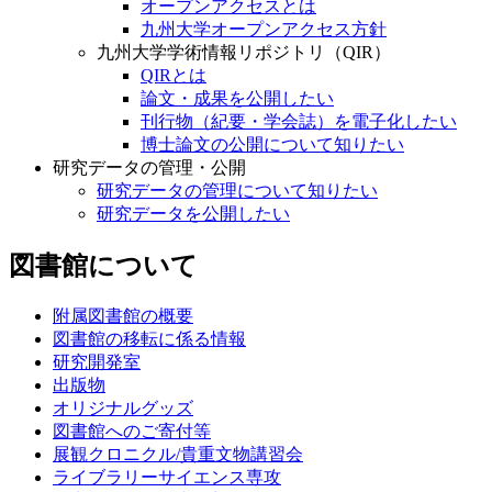
オープンアクセスとは
九州大学オープンアクセス方針
九州大学学術情報リポジトリ（QIR）
QIRとは
論文・成果を公開したい
刊行物（紀要・学会誌）を電子化したい
博士論文の公開について知りたい
研究データの管理・公開
研究データの管理について知りたい
研究データを公開したい
図書館について
附属図書館の概要
図書館の移転に係る情報
研究開発室
出版物
オリジナルグッズ
図書館へのご寄付等
展観クロニクル/貴重文物講習会
ライブラリーサイエンス専攻