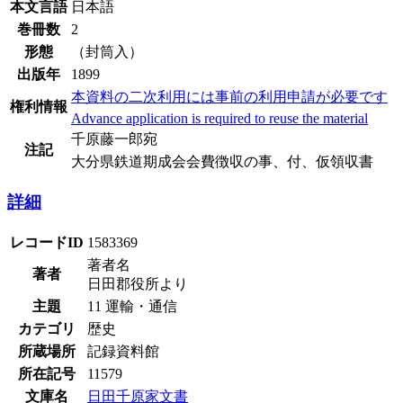
本文言語
日本語
巻冊数
2
形態
（封筒入）
出版年
1899
本資料の二次利用には事前の利用申請が必要です
権利情報
Advance application is required to reuse the material
千原藤一郎宛
注記
大分県鉄道期成会会費徴収の事、付、仮領収書
詳細
レコードID
1583369
著者名
著者
日田郡役所より
主題
11 運輸・通信
カテゴリ
歴史
所蔵場所
記録資料館
所在記号
11579
文庫名
日田千原家文書