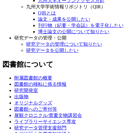
九州大学オープンアクセス方針
九州大学学術情報リポジトリ（QIR）
QIRとは
論文・成果を公開したい
刊行物（紀要・学会誌）を電子化したい
博士論文の公開について知りたい
研究データの管理・公開
研究データの管理について知りたい
研究データを公開したい
図書館について
附属図書館の概要
図書館の移転に係る情報
研究開発室
出版物
オリジナルグッズ
図書館へのご寄付等
展観クロニクル/貴重文物講習会
ライブラリーサイエンス専攻
研究データ管理支援部門