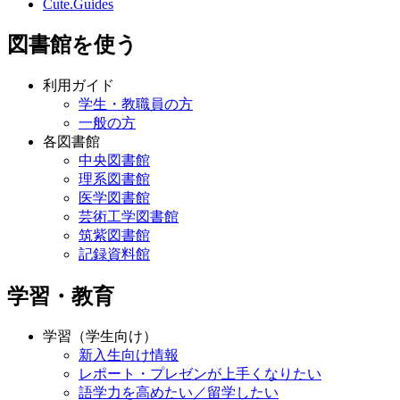
Cute.Guides
図書館を使う
利用ガイド
学生・教職員の方
一般の方
各図書館
中央図書館
理系図書館
医学図書館
芸術工学図書館
筑紫図書館
記録資料館
学習・教育
学習（学生向け）
新入生向け情報
レポート・プレゼンが上手くなりたい
語学力を高めたい／留学したい