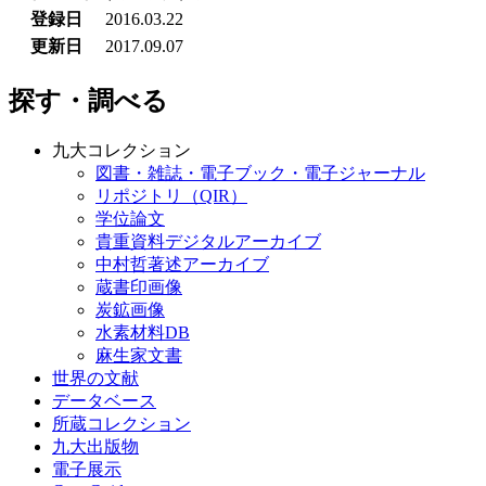
登録日
2016.03.22
更新日
2017.09.07
探す・調べる
九大コレクション
図書・雑誌・電子ブック・電子ジャーナル
リポジトリ（QIR）
学位論文
貴重資料デジタルアーカイブ
中村哲著述アーカイブ
蔵書印画像
炭鉱画像
水素材料DB
麻生家文書
世界の文献
データベース
所蔵コレクション
九大出版物
電子展示