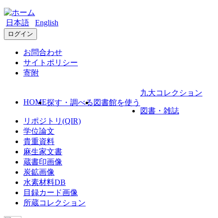
日本語
English
ログイン
お問合わせ
サイトポリシー
寄附
九大コレクション
HOME
探す・調べる
図書館を使う
図書・雑誌
リポジトリ(QIR)
学位論文
貴重資料
麻生家文書
蔵書印画像
炭鉱画像
水素材料DB
目録カード画像
所蔵コレクション