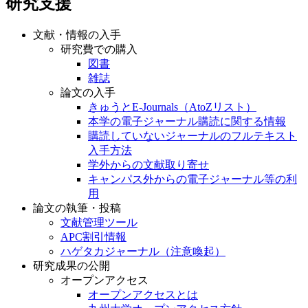
研究支援
文献・情報の入手
研究費での購入
図書
雑誌
論文の入手
きゅうとE-Journals（AtoZリスト）
本学の電子ジャーナル購読に関する情報
購読していないジャーナルのフルテキスト
入手方法
学外からの文献取り寄せ
キャンパス外からの電子ジャーナル等の利
用
論文の執筆・投稿
文献管理ツール
APC割引情報
ハゲタカジャーナル（注意喚起）
研究成果の公開
オープンアクセス
オープンアクセスとは