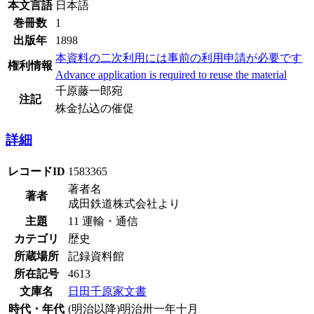
本文言語
日本語
巻冊数
1
出版年
1898
本資料の二次利用には事前の利用申請が必要です
権利情報
Advance application is required to reuse the material
千原藤一郎宛
注記
株金払込の催促
詳細
レコードID
1583365
著者名
著者
成田鉄道株式会社より
主題
11 運輸・通信
カテゴリ
歴史
所蔵場所
記録資料館
所在記号
4613
文庫名
日田千原家文書
時代・年代
(明治以降)明治卅一年十月