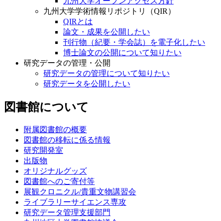
九州大学オープンアクセス方針
九州大学学術情報リポジトリ（QIR）
QIRとは
論文・成果を公開したい
刊行物（紀要・学会誌）を電子化したい
博士論文の公開について知りたい
研究データの管理・公開
研究データの管理について知りたい
研究データを公開したい
図書館について
附属図書館の概要
図書館の移転に係る情報
研究開発室
出版物
オリジナルグッズ
図書館へのご寄付等
展観クロニクル/貴重文物講習会
ライブラリーサイエンス専攻
研究データ管理支援部門