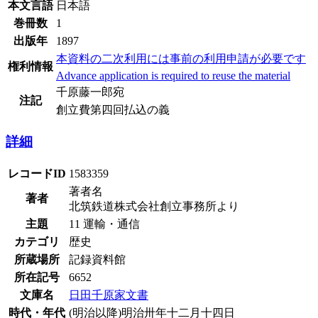
本文言語
日本語
巻冊数
1
出版年
1897
本資料の二次利用には事前の利用申請が必要です
権利情報
Advance application is required to reuse the material
千原藤一郎宛
注記
創立費第四回払込の義
詳細
レコードID
1583359
著者名
著者
北筑鉄道株式会社創立事務所より
主題
11 運輸・通信
カテゴリ
歴史
所蔵場所
記録資料館
所在記号
6652
文庫名
日田千原家文書
時代・年代
(明治以降)明治卅年十二月十四日