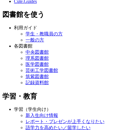
Cute.Guides
図書館を使う
利用ガイド
学生・教職員の方
一般の方
各図書館
中央図書館
理系図書館
医学図書館
芸術工学図書館
筑紫図書館
記録資料館
学習・教育
学習（学生向け）
新入生向け情報
レポート・プレゼンが上手くなりたい
語学力を高めたい／留学したい