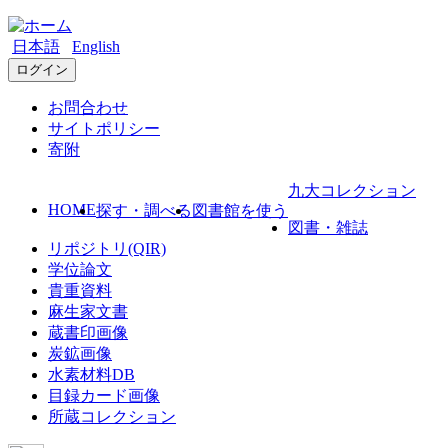
日本語
English
ログイン
お問合わせ
サイトポリシー
寄附
九大コレクション
HOME
探す・調べる
図書館を使う
図書・雑誌
リポジトリ(QIR)
学位論文
貴重資料
麻生家文書
蔵書印画像
炭鉱画像
水素材料DB
目録カード画像
所蔵コレクション