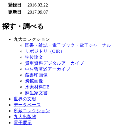
登録日
2016.03.22
更新日
2017.09.07
探す・調べる
九大コレクション
図書・雑誌・電子ブック・電子ジャーナル
リポジトリ（QIR）
学位論文
貴重資料デジタルアーカイブ
中村哲著述アーカイブ
蔵書印画像
炭鉱画像
水素材料DB
麻生家文書
世界の文献
データベース
所蔵コレクション
九大出版物
電子展示