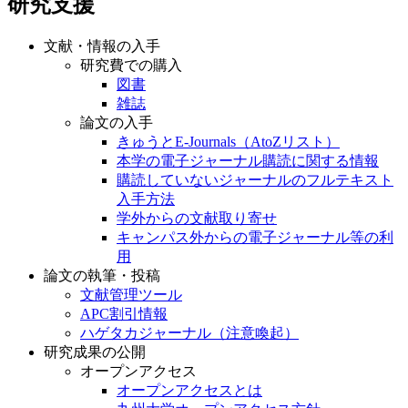
研究支援
文献・情報の入手
研究費での購入
図書
雑誌
論文の入手
きゅうとE-Journals（AtoZリスト）
本学の電子ジャーナル購読に関する情報
購読していないジャーナルのフルテキスト
入手方法
学外からの文献取り寄せ
キャンパス外からの電子ジャーナル等の利
用
論文の執筆・投稿
文献管理ツール
APC割引情報
ハゲタカジャーナル（注意喚起）
研究成果の公開
オープンアクセス
オープンアクセスとは