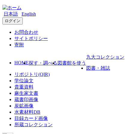
日本語
English
ログイン
お問合わせ
サイトポリシー
寄附
九大コレクション
HOME
探す・調べる
図書館を使う
図書・雑誌
リポジトリ(QIR)
学位論文
貴重資料
麻生家文書
蔵書印画像
炭鉱画像
水素材料DB
目録カード画像
所蔵コレクション