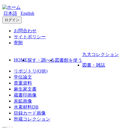
日本語
English
ログイン
お問合わせ
サイトポリシー
寄附
九大コレクション
HOME
探す・調べる
図書館を使う
図書・雑誌
リポジトリ(QIR)
学位論文
貴重資料
麻生家文書
蔵書印画像
炭鉱画像
水素材料DB
目録カード画像
所蔵コレクション