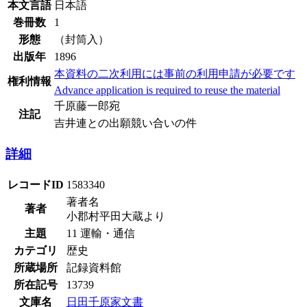
本文言語
日本語
巻冊数
1
形態
（封筒入）
出版年
1896
本資料の二次利用には事前の利用申請が必要です
権利情報
Advance application is required to reuse the material
千原藤一郎宛
注記
吉井連との出願競い合いの件
詳細
レコードID
1583340
著者名
著者
小郡村平田大蔵より
主題
11 運輸・通信
カテゴリ
歴史
所蔵場所
記録資料館
所在記号
13739
文庫名
日田千原家文書