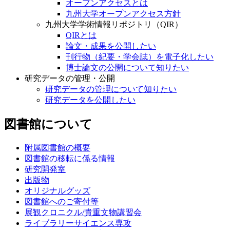
オープンアクセスとは
九州大学オープンアクセス方針
九州大学学術情報リポジトリ（QIR）
QIRとは
論文・成果を公開したい
刊行物（紀要・学会誌）を電子化したい
博士論文の公開について知りたい
研究データの管理・公開
研究データの管理について知りたい
研究データを公開したい
図書館について
附属図書館の概要
図書館の移転に係る情報
研究開発室
出版物
オリジナルグッズ
図書館へのご寄付等
展観クロニクル/貴重文物講習会
ライブラリーサイエンス専攻