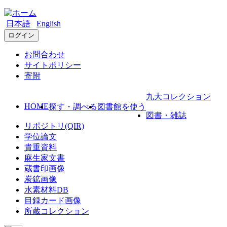
日本語
English
ログイン
お問合わせ
サイトポリシー
寄附
九大コレクション
HOME
探す・調べる
図書館を使う
図書・雑誌
リポジトリ(QIR)
学位論文
貴重資料
麻生家文書
蔵書印画像
炭鉱画像
水素材料DB
目録カード画像
所蔵コレクション