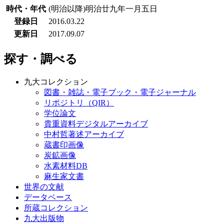
時代・年代
(明治以降)明治廿九年一月五日
登録日
2016.03.22
更新日
2017.09.07
探す・調べる
九大コレクション
図書・雑誌・電子ブック・電子ジャーナル
リポジトリ（QIR）
学位論文
貴重資料デジタルアーカイブ
中村哲著述アーカイブ
蔵書印画像
炭鉱画像
水素材料DB
麻生家文書
世界の文献
データベース
所蔵コレクション
九大出版物