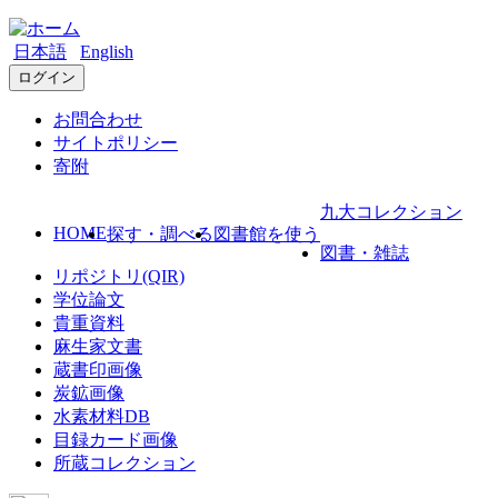
日本語
English
ログイン
お問合わせ
サイトポリシー
寄附
九大コレクション
HOME
探す・調べる
図書館を使う
図書・雑誌
リポジトリ(QIR)
学位論文
貴重資料
麻生家文書
蔵書印画像
炭鉱画像
水素材料DB
目録カード画像
所蔵コレクション