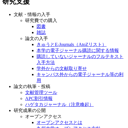
研究支援
文献・情報の入手
研究費での購入
図書
雑誌
論文の入手
きゅうとE-Journals（AtoZリスト）
本学の電子ジャーナル購読に関する情報
購読していないジャーナルのフルテキスト
入手方法
学外からの文献取り寄せ
キャンパス外からの電子ジャーナル等の利
用
論文の執筆・投稿
文献管理ツール
APC割引情報
ハゲタカジャーナル（注意喚起）
研究成果の公開
オープンアクセス
オープンアクセスとは