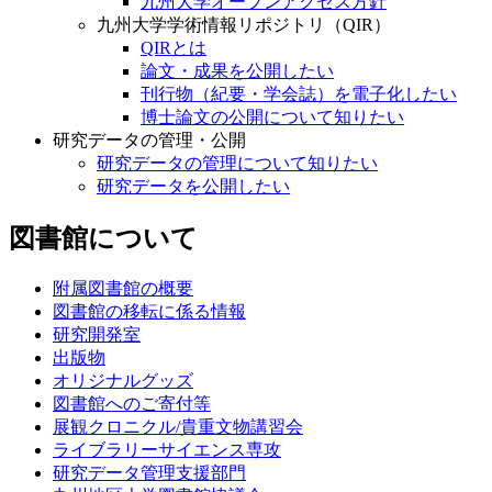
九州大学オープンアクセス方針
九州大学学術情報リポジトリ（QIR）
QIRとは
論文・成果を公開したい
刊行物（紀要・学会誌）を電子化したい
博士論文の公開について知りたい
研究データの管理・公開
研究データの管理について知りたい
研究データを公開したい
図書館について
附属図書館の概要
図書館の移転に係る情報
研究開発室
出版物
オリジナルグッズ
図書館へのご寄付等
展観クロニクル/貴重文物講習会
ライブラリーサイエンス専攻
研究データ管理支援部門