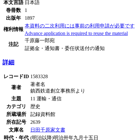
本文言語
日本語
巻冊数
1
出版年
1897
本資料の二次利用には事前の利用申請が必要です
権利情報
Advance application is required to reuse the material
千原藤一郎宛
注記
証拠金・通知書・委任状送付の通知
詳細
レコードID
1583328
著者名
著者
鎮西鉄道創立事務所より
主題
11 運輸・通信
カテゴリ
歴史
所蔵場所
記録資料館
所在記号
2639
文庫名
日田千原家文書
時代・年代
(明治以降)明治卅年九月十五日