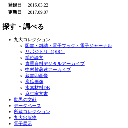
登録日
2016.03.22
更新日
2017.09.07
探す・調べる
九大コレクション
図書・雑誌・電子ブック・電子ジャーナル
リポジトリ（QIR）
学位論文
貴重資料デジタルアーカイブ
中村哲著述アーカイブ
蔵書印画像
炭鉱画像
水素材料DB
麻生家文書
世界の文献
データベース
所蔵コレクション
九大出版物
電子展示