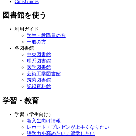
Cute.Guides
図書館を使う
利用ガイド
学生・教職員の方
一般の方
各図書館
中央図書館
理系図書館
医学図書館
芸術工学図書館
筑紫図書館
記録資料館
学習・教育
学習（学生向け）
新入生向け情報
レポート・プレゼンが上手くなりたい
語学力を高めたい／留学したい