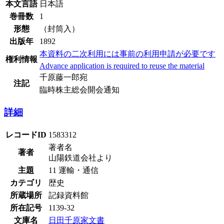
本文言語
日本語
巻冊数
1
形態
（封筒入）
出版年
1892
本資料の二次利用には事前の利用申請が必要です
権利情報
Advance application is required to reuse the material
千原藤一郎宛
注記
臨時株主総会開会通知
詳細
レコードID
1583312
著者名
著者
山陽鉄道会社より
主題
11 運輸・通信
カテゴリ
歴史
所蔵場所
記録資料館
所在記号
1139-32
文庫名
日田千原家文書