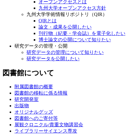
オープンアクセスとは
九州大学オープンアクセス方針
九州大学学術情報リポジトリ（QIR）
QIRとは
論文・成果を公開したい
刊行物（紀要・学会誌）を電子化したい
博士論文の公開について知りたい
研究データの管理・公開
研究データの管理について知りたい
研究データを公開したい
図書館について
附属図書館の概要
図書館の移転に係る情報
研究開発室
出版物
オリジナルグッズ
図書館へのご寄付等
展観クロニクル/貴重文物講習会
ライブラリーサイエンス専攻