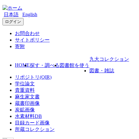
日本語
English
ログイン
お問合わせ
サイトポリシー
寄附
九大コレクション
HOME
探す・調べる
図書館を使う
図書・雑誌
リポジトリ(QIR)
学位論文
貴重資料
麻生家文書
蔵書印画像
炭鉱画像
水素材料DB
目録カード画像
所蔵コレクション