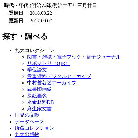
時代・年代
(明治以降)明治廿五年三月廿日
登録日
2016.03.22
更新日
2017.09.07
探す・調べる
九大コレクション
図書・雑誌・電子ブック・電子ジャーナル
リポジトリ（QIR）
学位論文
貴重資料デジタルアーカイブ
中村哲著述アーカイブ
蔵書印画像
炭鉱画像
水素材料DB
麻生家文書
世界の文献
データベース
所蔵コレクション
九大出版物