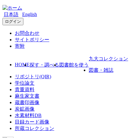
日本語
English
ログイン
お問合わせ
サイトポリシー
寄附
九大コレクション
HOME
探す・調べる
図書館を使う
図書・雑誌
リポジトリ(QIR)
学位論文
貴重資料
麻生家文書
蔵書印画像
炭鉱画像
水素材料DB
目録カード画像
所蔵コレクション