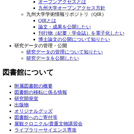
オープンアクセスとは
九州大学オープンアクセス方針
九州大学学術情報リポジトリ（QIR）
QIRとは
論文・成果を公開したい
刊行物（紀要・学会誌）を電子化したい
博士論文の公開について知りたい
研究データの管理・公開
研究データの管理について知りたい
研究データを公開したい
図書館について
附属図書館の概要
図書館の移転に係る情報
研究開発室
出版物
オリジナルグッズ
図書館へのご寄付等
展観クロニクル/貴重文物講習会
ライブラリーサイエンス専攻