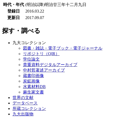
時代・年代
(明治以降)明治廿三年十二月九日
登録日
2016.03.22
更新日
2017.09.07
探す・調べる
九大コレクション
図書・雑誌・電子ブック・電子ジャーナル
リポジトリ（QIR）
学位論文
貴重資料デジタルアーカイブ
中村哲著述アーカイブ
蔵書印画像
炭鉱画像
水素材料DB
麻生家文書
世界の文献
データベース
所蔵コレクション
九大出版物