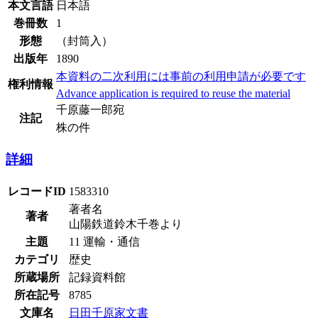
本文言語
日本語
巻冊数
1
形態
（封筒入）
出版年
1890
本資料の二次利用には事前の利用申請が必要です
権利情報
Advance application is required to reuse the material
千原藤一郎宛
注記
株の件
詳細
レコードID
1583310
著者名
著者
山陽鉄道鈴木千巻より
主題
11 運輸・通信
カテゴリ
歴史
所蔵場所
記録資料館
所在記号
8785
文庫名
日田千原家文書