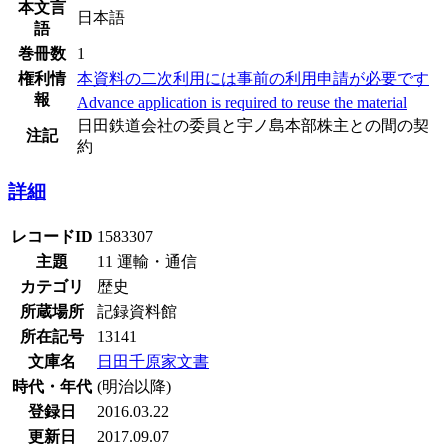
本文言
日本語
語
巻冊数
1
権利情
本資料の二次利用には事前の利用申請が必要です
報
Advance application is required to reuse the material
日田鉄道会社の委員と宇ノ島本部株主との間の契
注記
約
詳細
レコードID
1583307
主題
11 運輸・通信
カテゴリ
歴史
所蔵場所
記録資料館
所在記号
13141
文庫名
日田千原家文書
時代・年代
(明治以降)
登録日
2016.03.22
更新日
2017.09.07