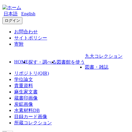
日本語
English
ログイン
お問合わせ
サイトポリシー
寄附
九大コレクション
HOME
探す・調べる
図書館を使う
図書・雑誌
リポジトリ(QIR)
学位論文
貴重資料
麻生家文書
蔵書印画像
炭鉱画像
水素材料DB
目録カード画像
所蔵コレクション