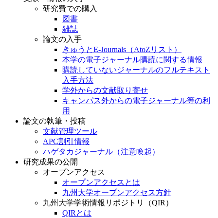
研究費での購入
図書
雑誌
論文の入手
きゅうとE-Journals（AtoZリスト）
本学の電子ジャーナル購読に関する情報
購読していないジャーナルのフルテキスト
入手方法
学外からの文献取り寄せ
キャンパス外からの電子ジャーナル等の利
用
論文の執筆・投稿
文献管理ツール
APC割引情報
ハゲタカジャーナル（注意喚起）
研究成果の公開
オープンアクセス
オープンアクセスとは
九州大学オープンアクセス方針
九州大学学術情報リポジトリ（QIR）
QIRとは