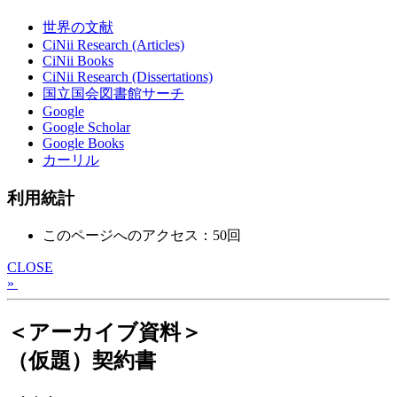
世界の文献
CiNii Research (Articles)
CiNii Books
CiNii Research (Dissertations)
国立国会図書館サーチ
Google
Google Scholar
Google Books
カーリル
利用統計
このページへのアクセス：50回
CLOSE
»
＜アーカイブ資料＞
（仮題）契約書