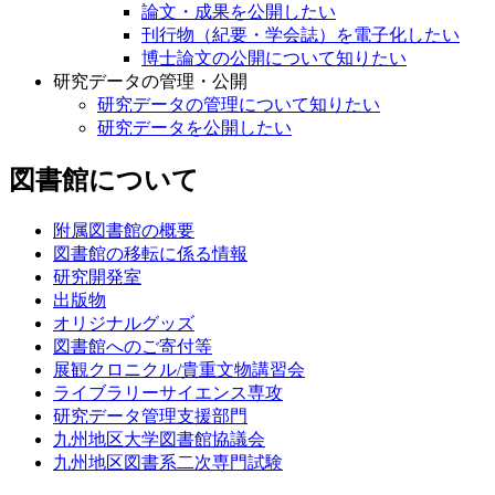
論文・成果を公開したい
刊行物（紀要・学会誌）を電子化したい
博士論文の公開について知りたい
研究データの管理・公開
研究データの管理について知りたい
研究データを公開したい
図書館について
附属図書館の概要
図書館の移転に係る情報
研究開発室
出版物
オリジナルグッズ
図書館へのご寄付等
展観クロニクル/貴重文物講習会
ライブラリーサイエンス専攻
研究データ管理支援部門
九州地区大学図書館協議会
九州地区図書系二次専門試験