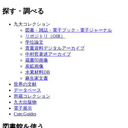
探す・調べる
九大コレクション
図書・雑誌・電子ブック・電子ジャーナル
リポジトリ（QIR）
学位論文
貴重資料デジタルアーカイブ
中村哲著述アーカイブ
蔵書印画像
炭鉱画像
水素材料DB
麻生家文書
世界の文献
データベース
所蔵コレクション
九大出版物
電子展示
Cute.Guides
図書館を使う