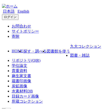
日本語
English
ログイン
お問合わせ
サイトポリシー
寄附
九大コレクション
HOME
探す・調べる
図書館を使う
図書・雑誌
リポジトリ(QIR)
学位論文
貴重資料
麻生家文書
蔵書印画像
炭鉱画像
水素材料DB
目録カード画像
所蔵コレクション