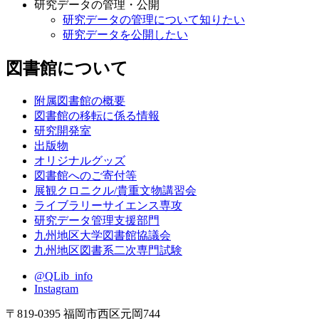
研究データの管理・公開
研究データの管理について知りたい
研究データを公開したい
図書館について
附属図書館の概要
図書館の移転に係る情報
研究開発室
出版物
オリジナルグッズ
図書館へのご寄付等
展観クロニクル/貴重文物講習会
ライブラリーサイエンス専攻
研究データ管理支援部門
九州地区大学図書館協議会
九州地区図書系二次専門試験
@QLib_info
Instagram
〒819-0395 福岡市西区元岡744