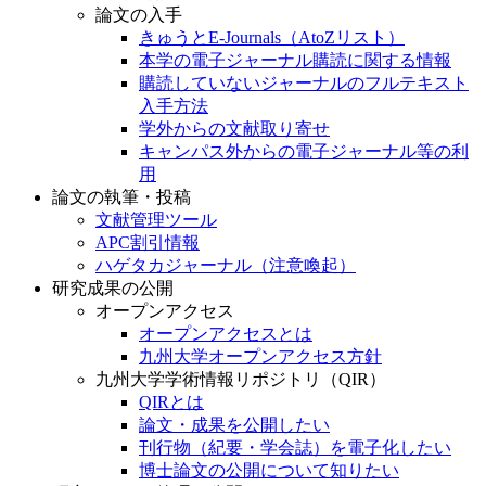
論文の入手
きゅうとE-Journals（AtoZリスト）
本学の電子ジャーナル購読に関する情報
購読していないジャーナルのフルテキスト
入手方法
学外からの文献取り寄せ
キャンパス外からの電子ジャーナル等の利
用
論文の執筆・投稿
文献管理ツール
APC割引情報
ハゲタカジャーナル（注意喚起）
研究成果の公開
オープンアクセス
オープンアクセスとは
九州大学オープンアクセス方針
九州大学学術情報リポジトリ（QIR）
QIRとは
論文・成果を公開したい
刊行物（紀要・学会誌）を電子化したい
博士論文の公開について知りたい