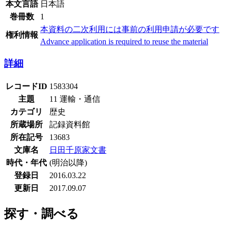
本文言語
日本語
巻冊数
1
本資料の二次利用には事前の利用申請が必要です
権利情報
Advance application is required to reuse the material
詳細
レコードID
1583304
主題
11 運輸・通信
カテゴリ
歴史
所蔵場所
記録資料館
所在記号
13683
文庫名
日田千原家文書
時代・年代
(明治以降)
登録日
2016.03.22
更新日
2017.09.07
探す・調べる