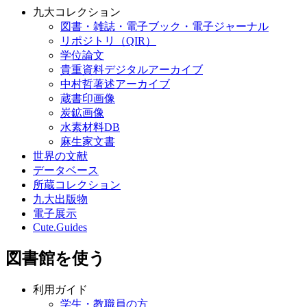
九大コレクション
図書・雑誌・電子ブック・電子ジャーナル
リポジトリ（QIR）
学位論文
貴重資料デジタルアーカイブ
中村哲著述アーカイブ
蔵書印画像
炭鉱画像
水素材料DB
麻生家文書
世界の文献
データベース
所蔵コレクション
九大出版物
電子展示
Cute.Guides
図書館を使う
利用ガイド
学生・教職員の方