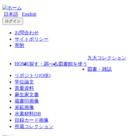
日本語
English
ログイン
お問合わせ
サイトポリシー
寄附
九大コレクション
HOME
探す・調べる
図書館を使う
図書・雑誌
リポジトリ(QIR)
学位論文
貴重資料
麻生家文書
蔵書印画像
炭鉱画像
水素材料DB
目録カード画像
所蔵コレクション