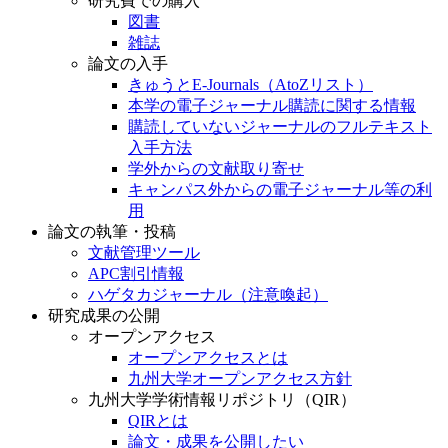
研究費での購入
図書
雑誌
論文の入手
きゅうとE-Journals（AtoZリスト）
本学の電子ジャーナル購読に関する情報
購読していないジャーナルのフルテキスト
入手方法
学外からの文献取り寄せ
キャンパス外からの電子ジャーナル等の利
用
論文の執筆・投稿
文献管理ツール
APC割引情報
ハゲタカジャーナル（注意喚起）
研究成果の公開
オープンアクセス
オープンアクセスとは
九州大学オープンアクセス方針
九州大学学術情報リポジトリ（QIR）
QIRとは
論文・成果を公開したい