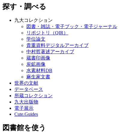
探す・調べる
九大コレクション
図書・雑誌・電子ブック・電子ジャーナル
リポジトリ（QIR）
学位論文
貴重資料デジタルアーカイブ
中村哲著述アーカイブ
蔵書印画像
炭鉱画像
水素材料DB
麻生家文書
世界の文献
データベース
所蔵コレクション
九大出版物
電子展示
Cute.Guides
図書館を使う