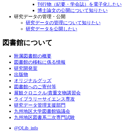
刊行物（紀要・学会誌）を電子化したい
博士論文の公開について知りたい
研究データの管理・公開
研究データの管理について知りたい
研究データを公開したい
図書館について
附属図書館の概要
図書館の移転に係る情報
研究開発室
出版物
オリジナルグッズ
図書館へのご寄付等
展観クロニクル/貴重文物講習会
ライブラリーサイエンス専攻
研究データ管理支援部門
九州地区大学図書館協議会
九州地区図書系二次専門試験
@QLib_info