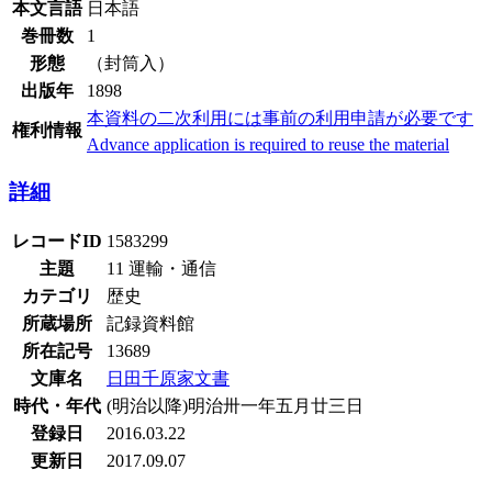
本文言語
日本語
巻冊数
1
形態
（封筒入）
出版年
1898
本資料の二次利用には事前の利用申請が必要です
権利情報
Advance application is required to reuse the material
詳細
レコードID
1583299
主題
11 運輸・通信
カテゴリ
歴史
所蔵場所
記録資料館
所在記号
13689
文庫名
日田千原家文書
時代・年代
(明治以降)明治卅一年五月廿三日
登録日
2016.03.22
更新日
2017.09.07