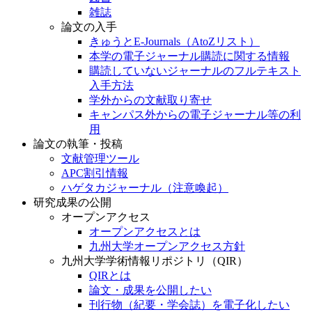
雑誌
論文の入手
きゅうとE-Journals（AtoZリスト）
本学の電子ジャーナル購読に関する情報
購読していないジャーナルのフルテキスト
入手方法
学外からの文献取り寄せ
キャンパス外からの電子ジャーナル等の利
用
論文の執筆・投稿
文献管理ツール
APC割引情報
ハゲタカジャーナル（注意喚起）
研究成果の公開
オープンアクセス
オープンアクセスとは
九州大学オープンアクセス方針
九州大学学術情報リポジトリ（QIR）
QIRとは
論文・成果を公開したい
刊行物（紀要・学会誌）を電子化したい