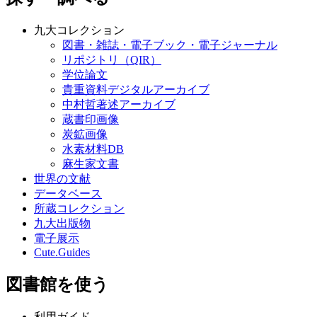
九大コレクション
図書・雑誌・電子ブック・電子ジャーナル
リポジトリ（QIR）
学位論文
貴重資料デジタルアーカイブ
中村哲著述アーカイブ
蔵書印画像
炭鉱画像
水素材料DB
麻生家文書
世界の文献
データベース
所蔵コレクション
九大出版物
電子展示
Cute.Guides
図書館を使う
利用ガイド