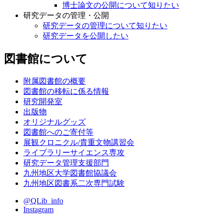
博士論文の公開について知りたい
研究データの管理・公開
研究データの管理について知りたい
研究データを公開したい
図書館について
附属図書館の概要
図書館の移転に係る情報
研究開発室
出版物
オリジナルグッズ
図書館へのご寄付等
展観クロニクル/貴重文物講習会
ライブラリーサイエンス専攻
研究データ管理支援部門
九州地区大学図書館協議会
九州地区図書系二次専門試験
@QLib_info
Instagram