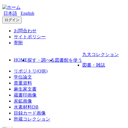
日本語
English
ログイン
お問合わせ
サイトポリシー
寄附
九大コレクション
HOME
探す・調べる
図書館を使う
図書・雑誌
リポジトリ(QIR)
学位論文
貴重資料
麻生家文書
蔵書印画像
炭鉱画像
水素材料DB
目録カード画像
所蔵コレクション