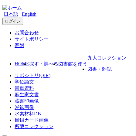
日本語
English
ログイン
お問合わせ
サイトポリシー
寄附
九大コレクション
HOME
探す・調べる
図書館を使う
図書・雑誌
リポジトリ(QIR)
学位論文
貴重資料
麻生家文書
蔵書印画像
炭鉱画像
水素材料DB
目録カード画像
所蔵コレクション