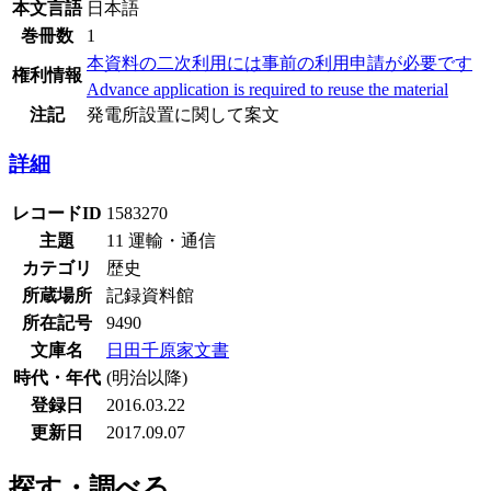
本文言語
日本語
巻冊数
1
本資料の二次利用には事前の利用申請が必要です
権利情報
Advance application is required to reuse the material
注記
発電所設置に関して案文
詳細
レコードID
1583270
主題
11 運輸・通信
カテゴリ
歴史
所蔵場所
記録資料館
所在記号
9490
文庫名
日田千原家文書
時代・年代
(明治以降)
登録日
2016.03.22
更新日
2017.09.07
探す・調べる