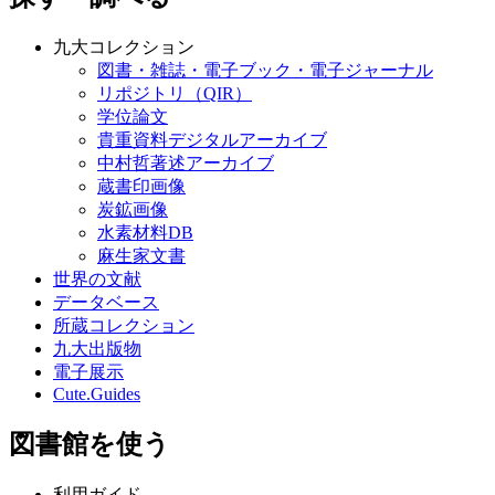
九大コレクション
図書・雑誌・電子ブック・電子ジャーナル
リポジトリ（QIR）
学位論文
貴重資料デジタルアーカイブ
中村哲著述アーカイブ
蔵書印画像
炭鉱画像
水素材料DB
麻生家文書
世界の文献
データベース
所蔵コレクション
九大出版物
電子展示
Cute.Guides
図書館を使う
利用ガイド