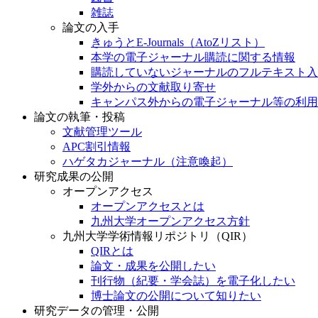
雑誌
論文の入手
きゅうとE-Journals（AtoZリスト）
本学の電子ジャーナル購読に関する情報
購読していないジャーナルのフルテキスト入
学外からの文献取り寄せ
キャンパス外からの電子ジャーナル等の利用
論文の執筆・投稿
文献管理ツール
APC割引情報
ハゲタカジャーナル（注意喚起）
研究成果の公開
オープンアクセス
オープンアクセスとは
九州大学オープンアクセス方針
九州大学学術情報リポジトリ（QIR）
QIRとは
論文・成果を公開したい
刊行物（紀要・学会誌）を電子化したい
博士論文の公開について知りたい
研究データの管理・公開