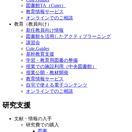
図書館TA（Cuter）
教育情報サービス
オンラインでのご相談
教育（教員向け）
新任教員向け情報
図書館を活用したアクティブラーニング
講習会
Cute.Guides
基幹教育支援
学習・教育用図書の整備
授業での施設利用（中央図書館）
授業公開・教材開発
教育情報サービス
自宅で使える電子コンテンツ
オンラインでのご相談
研究支援
文献・情報の入手
研究費での購入
図書