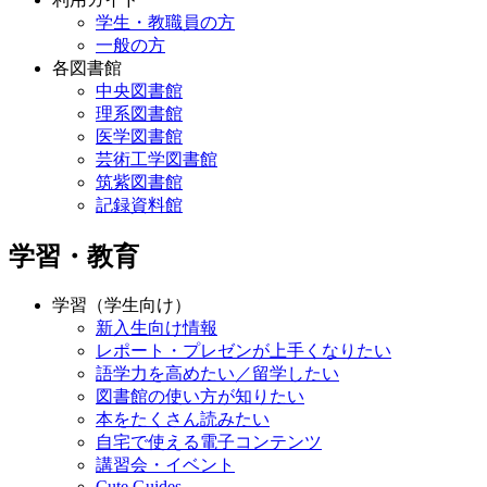
学生・教職員の方
一般の方
各図書館
中央図書館
理系図書館
医学図書館
芸術工学図書館
筑紫図書館
記録資料館
学習・教育
学習（学生向け）
新入生向け情報
レポート・プレゼンが上手くなりたい
語学力を高めたい／留学したい
図書館の使い方が知りたい
本をたくさん読みたい
自宅で使える電子コンテンツ
講習会・イベント
Cute.Guides