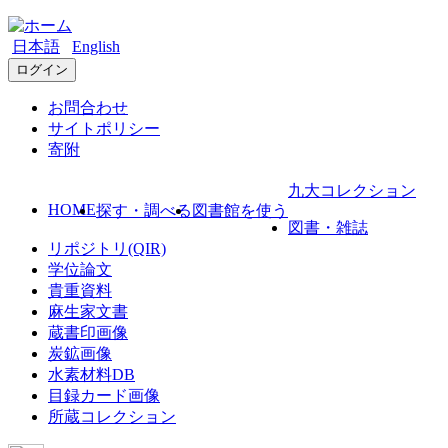
日本語
English
ログイン
お問合わせ
サイトポリシー
寄附
九大コレクション
HOME
探す・調べる
図書館を使う
図書・雑誌
リポジトリ(QIR)
学位論文
貴重資料
麻生家文書
蔵書印画像
炭鉱画像
水素材料DB
目録カード画像
所蔵コレクション