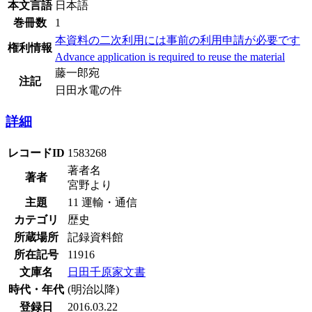
本文言語
日本語
巻冊数
1
本資料の二次利用には事前の利用申請が必要です
権利情報
Advance application is required to reuse the material
藤一郎宛
注記
日田水電の件
詳細
レコードID
1583268
著者名
著者
宮野より
主題
11 運輸・通信
カテゴリ
歴史
所蔵場所
記録資料館
所在記号
11916
文庫名
日田千原家文書
時代・年代
(明治以降)
登録日
2016.03.22