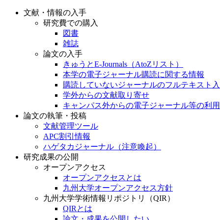
文献・情報の入手
研究費での購入
図書
雑誌
論文の入手
きゅうとE-Journals（AtoZリスト）
本学の電子ジャーナル購読に関する情報
購読していないジャーナルのフルテキスト入
学外からの文献取り寄せ
キャンパス外からの電子ジャーナル等の利用
論文の執筆・投稿
文献管理ツール
APC割引情報
ハゲタカジャーナル（注意喚起）
研究成果の公開
オープンアクセス
オープンアクセスとは
九州大学オープンアクセス方針
九州大学学術情報リポジトリ（QIR）
QIRとは
論文・成果を公開したい