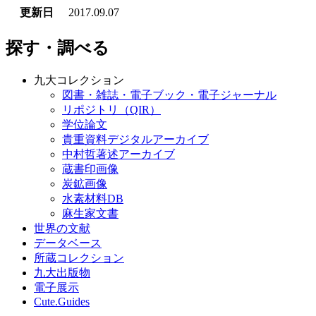
更新日
2017.09.07
探す・調べる
九大コレクション
図書・雑誌・電子ブック・電子ジャーナル
リポジトリ（QIR）
学位論文
貴重資料デジタルアーカイブ
中村哲著述アーカイブ
蔵書印画像
炭鉱画像
水素材料DB
麻生家文書
世界の文献
データベース
所蔵コレクション
九大出版物
電子展示
Cute.Guides