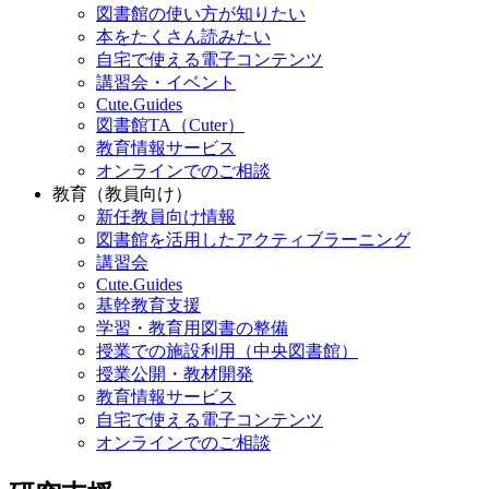
図書館の使い方が知りたい
本をたくさん読みたい
自宅で使える電子コンテンツ
講習会・イベント
Cute.Guides
図書館TA（Cuter）
教育情報サービス
オンラインでのご相談
教育（教員向け）
新任教員向け情報
図書館を活用したアクティブラーニング
講習会
Cute.Guides
基幹教育支援
学習・教育用図書の整備
授業での施設利用（中央図書館）
授業公開・教材開発
教育情報サービス
自宅で使える電子コンテンツ
オンラインでのご相談