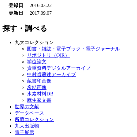
登録日
2016.03.22
更新日
2017.09.07
探す・調べる
九大コレクション
図書・雑誌・電子ブック・電子ジャーナル
リポジトリ（QIR）
学位論文
貴重資料デジタルアーカイブ
中村哲著述アーカイブ
蔵書印画像
炭鉱画像
水素材料DB
麻生家文書
世界の文献
データベース
所蔵コレクション
九大出版物
電子展示