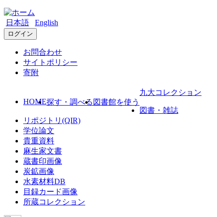
日本語
English
ログイン
お問合わせ
サイトポリシー
寄附
九大コレクション
HOME
探す・調べる
図書館を使う
図書・雑誌
リポジトリ(QIR)
学位論文
貴重資料
麻生家文書
蔵書印画像
炭鉱画像
水素材料DB
目録カード画像
所蔵コレクション