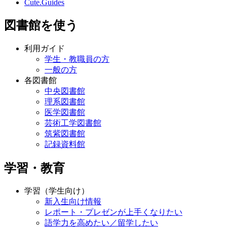
Cute.Guides
図書館を使う
利用ガイド
学生・教職員の方
一般の方
各図書館
中央図書館
理系図書館
医学図書館
芸術工学図書館
筑紫図書館
記録資料館
学習・教育
学習（学生向け）
新入生向け情報
レポート・プレゼンが上手くなりたい
語学力を高めたい／留学したい