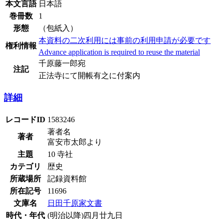
本文言語
日本語
巻冊数
1
形態
（包紙入）
本資料の二次利用には事前の利用申請が必要です
権利情報
Advance application is required to reuse the material
千原藤一郎宛
注記
正法寺にて開帳有之に付案内
詳細
レコードID
1583246
著者名
著者
富安市太郎より
主題
10 寺社
カテゴリ
歴史
所蔵場所
記録資料館
所在記号
11696
文庫名
日田千原家文書
時代・年代
(明治以降)四月廿九日