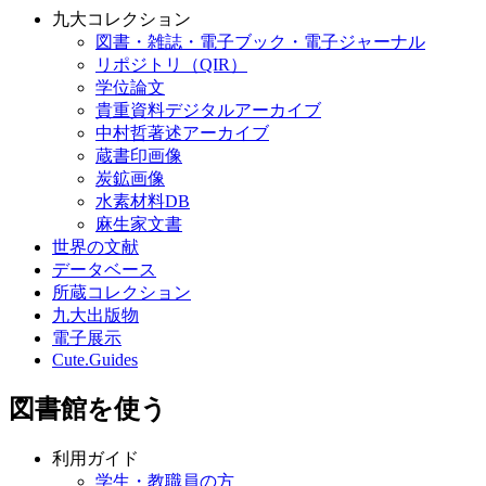
九大コレクション
図書・雑誌・電子ブック・電子ジャーナル
リポジトリ（QIR）
学位論文
貴重資料デジタルアーカイブ
中村哲著述アーカイブ
蔵書印画像
炭鉱画像
水素材料DB
麻生家文書
世界の文献
データベース
所蔵コレクション
九大出版物
電子展示
Cute.Guides
図書館を使う
利用ガイド
学生・教職員の方