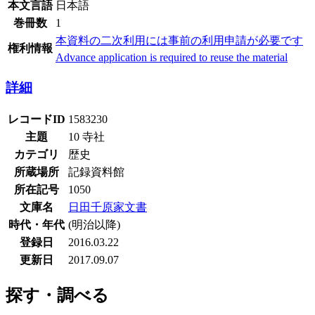
本文言語
日本語
巻冊数
1
本資料の二次利用には事前の利用申請が必要です
権利情報
Advance application is required to reuse the material
詳細
レコードID
1583230
主題
10 寺社
カテゴリ
歴史
所蔵場所
記録資料館
所在記号
1050
文庫名
日田千原家文書
時代・年代
(明治以降)
登録日
2016.03.22
更新日
2017.09.07
探す・調べる