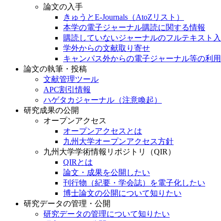
論文の入手
きゅうとE-Journals（AtoZリスト）
本学の電子ジャーナル購読に関する情報
購読していないジャーナルのフルテキスト入
学外からの文献取り寄せ
キャンパス外からの電子ジャーナル等の利用
論文の執筆・投稿
文献管理ツール
APC割引情報
ハゲタカジャーナル（注意喚起）
研究成果の公開
オープンアクセス
オープンアクセスとは
九州大学オープンアクセス方針
九州大学学術情報リポジトリ（QIR）
QIRとは
論文・成果を公開したい
刊行物（紀要・学会誌）を電子化したい
博士論文の公開について知りたい
研究データの管理・公開
研究データの管理について知りたい