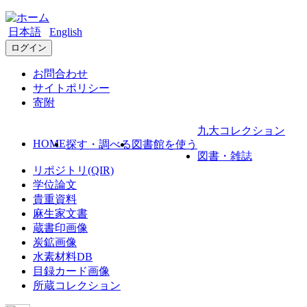
日本語
English
ログイン
お問合わせ
サイトポリシー
寄附
九大コレクション
HOME
探す・調べる
図書館を使う
図書・雑誌
リポジトリ(QIR)
学位論文
貴重資料
麻生家文書
蔵書印画像
炭鉱画像
水素材料DB
目録カード画像
所蔵コレクション