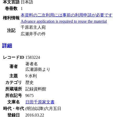
本文言語
日本語
巻冊数
1
本資料の二次利用には事前の利用申請が必要です
権利情報
Advance application is required to reuse the material
千原若主人宛
注記
広瀬井手の件
詳細
レコードID
1583224
著者名
著者
広瀬源衛より
主題
9 水利
カテゴリ
歴史
所蔵場所
記録資料館
所在記号
9675
文庫名
日田千原家文書
時代・年代
(明治以降)六月五日
登録日
2016.03.22