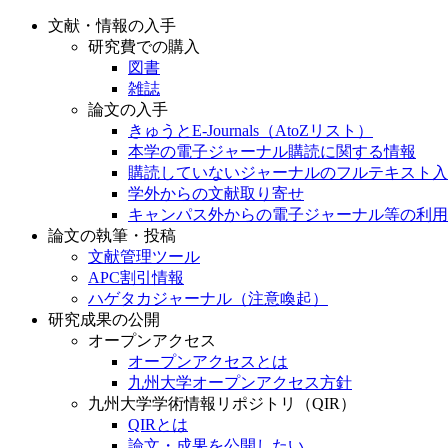
文献・情報の入手
研究費での購入
図書
雑誌
論文の入手
きゅうとE-Journals（AtoZリスト）
本学の電子ジャーナル購読に関する情報
購読していないジャーナルのフルテキスト入
学外からの文献取り寄せ
キャンパス外からの電子ジャーナル等の利用
論文の執筆・投稿
文献管理ツール
APC割引情報
ハゲタカジャーナル（注意喚起）
研究成果の公開
オープンアクセス
オープンアクセスとは
九州大学オープンアクセス方針
九州大学学術情報リポジトリ（QIR）
QIRとは
論文・成果を公開したい