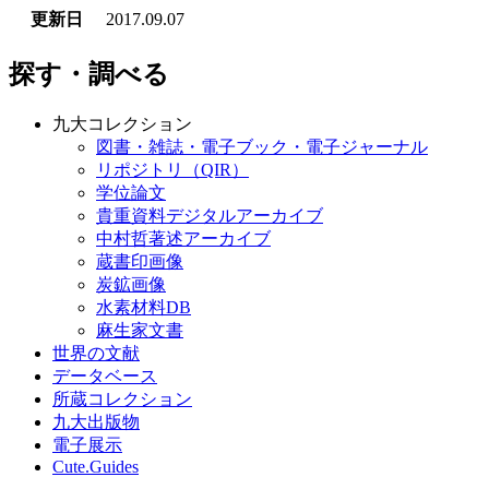
更新日
2017.09.07
探す・調べる
九大コレクション
図書・雑誌・電子ブック・電子ジャーナル
リポジトリ（QIR）
学位論文
貴重資料デジタルアーカイブ
中村哲著述アーカイブ
蔵書印画像
炭鉱画像
水素材料DB
麻生家文書
世界の文献
データベース
所蔵コレクション
九大出版物
電子展示
Cute.Guides