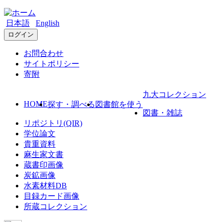
日本語
English
ログイン
お問合わせ
サイトポリシー
寄附
九大コレクション
HOME
探す・調べる
図書館を使う
図書・雑誌
リポジトリ(QIR)
学位論文
貴重資料
麻生家文書
蔵書印画像
炭鉱画像
水素材料DB
目録カード画像
所蔵コレクション