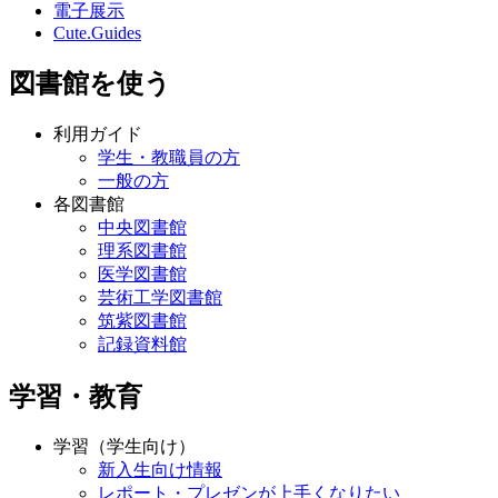
電子展示
Cute.Guides
図書館を使う
利用ガイド
学生・教職員の方
一般の方
各図書館
中央図書館
理系図書館
医学図書館
芸術工学図書館
筑紫図書館
記録資料館
学習・教育
学習（学生向け）
新入生向け情報
レポート・プレゼンが上手くなりたい