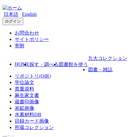
日本語
English
ログイン
お問合わせ
サイトポリシー
寄附
九大コレクション
HOME
探す・調べる
図書館を使う
図書・雑誌
リポジトリ(QIR)
学位論文
貴重資料
麻生家文書
蔵書印画像
炭鉱画像
水素材料DB
目録カード画像
所蔵コレクション