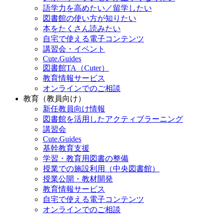
語学力を高めたい／留学したい
図書館の使い方が知りたい
本をたくさん読みたい
自宅で使える電子コンテンツ
講習会・イベント
Cute.Guides
図書館TA（Cuter）
教育情報サービス
オンラインでのご相談
教育（教員向け）
新任教員向け情報
図書館を活用したアクティブラーニング
講習会
Cute.Guides
基幹教育支援
学習・教育用図書の整備
授業での施設利用（中央図書館）
授業公開・教材開発
教育情報サービス
自宅で使える電子コンテンツ
オンラインでのご相談