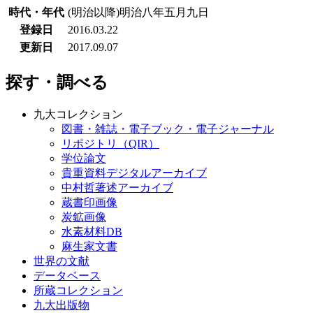
時代・年代
(明治以降)明治八年五月九日
登録日
2016.03.22
更新日
2017.09.07
探す・調べる
九大コレクション
図書・雑誌・電子ブック・電子ジャーナル
リポジトリ（QIR）
学位論文
貴重資料デジタルアーカイブ
中村哲著述アーカイブ
蔵書印画像
炭鉱画像
水素材料DB
麻生家文書
世界の文献
データベース
所蔵コレクション
九大出版物