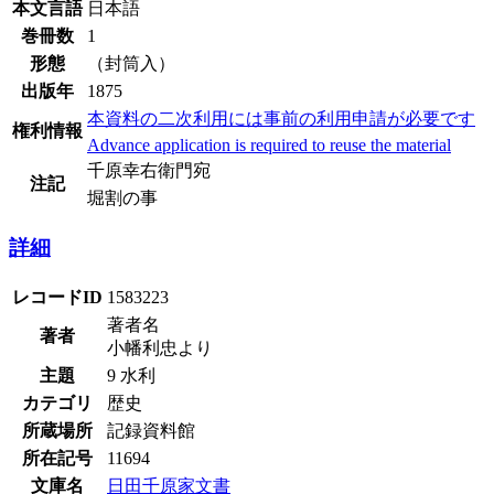
本文言語
日本語
巻冊数
1
形態
（封筒入）
出版年
1875
本資料の二次利用には事前の利用申請が必要です
権利情報
Advance application is required to reuse the material
千原幸右衛門宛
注記
堀割の事
詳細
レコードID
1583223
著者名
著者
小幡利忠より
主題
9 水利
カテゴリ
歴史
所蔵場所
記録資料館
所在記号
11694
文庫名
日田千原家文書