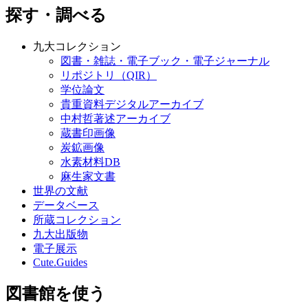
探す・調べる
九大コレクション
図書・雑誌・電子ブック・電子ジャーナル
リポジトリ（QIR）
学位論文
貴重資料デジタルアーカイブ
中村哲著述アーカイブ
蔵書印画像
炭鉱画像
水素材料DB
麻生家文書
世界の文献
データベース
所蔵コレクション
九大出版物
電子展示
Cute.Guides
図書館を使う