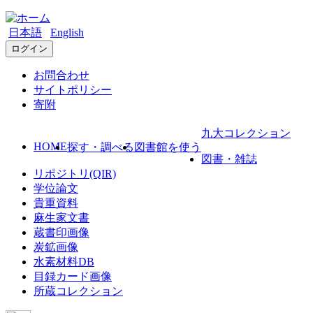
日本語
English
ログイン
お問合わせ
サイトポリシー
寄附
九大コレクション
HOME
探す・調べる
図書館を使う
図書・雑誌
リポジトリ(QIR)
学位論文
貴重資料
麻生家文書
蔵書印画像
炭鉱画像
水素材料DB
目録カード画像
所蔵コレクション