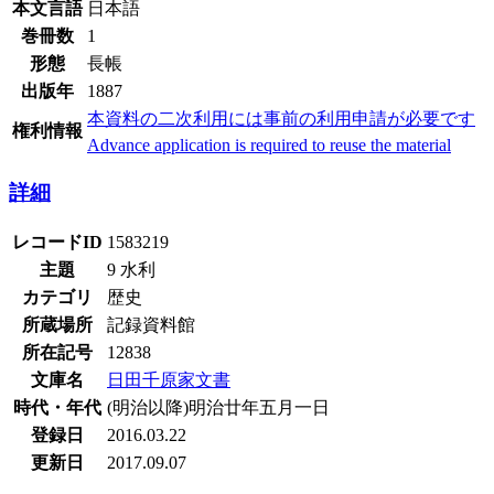
本文言語
日本語
巻冊数
1
形態
長帳
出版年
1887
本資料の二次利用には事前の利用申請が必要です
権利情報
Advance application is required to reuse the material
詳細
レコードID
1583219
主題
9 水利
カテゴリ
歴史
所蔵場所
記録資料館
所在記号
12838
文庫名
日田千原家文書
時代・年代
(明治以降)明治廿年五月一日
登録日
2016.03.22
更新日
2017.09.07