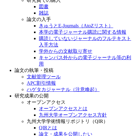
研究費での購入
図書
雑誌
論文の入手
きゅうとE-Journals（AtoZリスト）
本学の電子ジャーナル購読に関する情報
購読していないジャーナルのフルテキスト
入手方法
学外からの文献取り寄せ
キャンパス外からの電子ジャーナル等の利
用
論文の執筆・投稿
文献管理ツール
APC割引情報
ハゲタカジャーナル（注意喚起）
研究成果の公開
オープンアクセス
オープンアクセスとは
九州大学オープンアクセス方針
九州大学学術情報リポジトリ（QIR）
QIRとは
論文・成果を公開したい