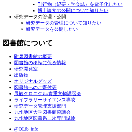
刊行物（紀要・学会誌）を電子化したい
博士論文の公開について知りたい
研究データの管理・公開
研究データの管理について知りたい
研究データを公開したい
図書館について
附属図書館の概要
図書館の移転に係る情報
研究開発室
出版物
オリジナルグッズ
図書館へのご寄付等
展観クロニクル/貴重文物講習会
ライブラリーサイエンス専攻
研究データ管理支援部門
九州地区大学図書館協議会
九州地区図書系二次専門試験
@QLib_info