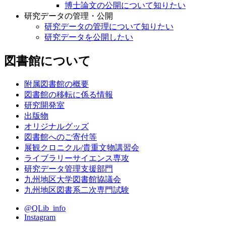
博士論文の公開について知りたい
研究データの管理・公開
研究データの管理について知りたい
研究データを公開したい
図書館について
附属図書館の概要
図書館の移転に係る情報
研究開発室
出版物
オリジナルグッズ
図書館へのご寄付等
展観クロニクル/貴重文物講習会
ライブラリーサイエンス専攻
研究データ管理支援部門
九州地区大学図書館協議会
九州地区図書系二次専門試験
@QLib_info
Instagram