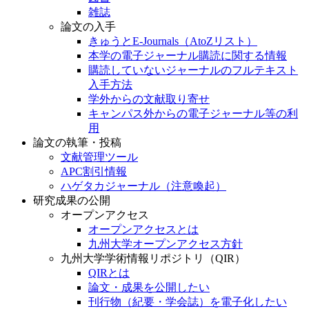
雑誌
論文の入手
きゅうとE-Journals（AtoZリスト）
本学の電子ジャーナル購読に関する情報
購読していないジャーナルのフルテキスト
入手方法
学外からの文献取り寄せ
キャンパス外からの電子ジャーナル等の利
用
論文の執筆・投稿
文献管理ツール
APC割引情報
ハゲタカジャーナル（注意喚起）
研究成果の公開
オープンアクセス
オープンアクセスとは
九州大学オープンアクセス方針
九州大学学術情報リポジトリ（QIR）
QIRとは
論文・成果を公開したい
刊行物（紀要・学会誌）を電子化したい