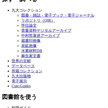
九大コレクション
図書・雑誌・電子ブック・電子ジャーナル
リポジトリ（QIR）
学位論文
貴重資料デジタルアーカイブ
中村哲著述アーカイブ
蔵書印画像
炭鉱画像
水素材料DB
麻生家文書
世界の文献
データベース
所蔵コレクション
九大出版物
電子展示
Cute.Guides
図書館を使う
利用ガイド