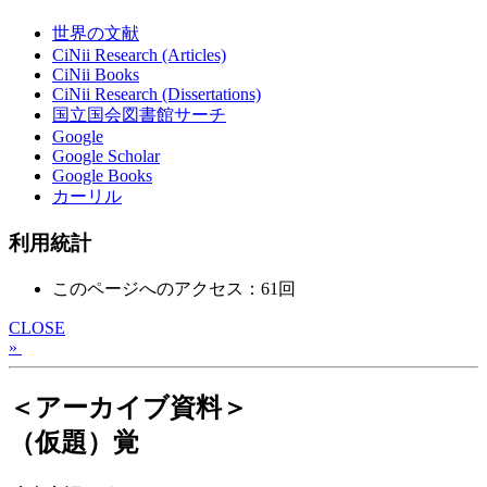
世界の文献
CiNii Research (Articles)
CiNii Books
CiNii Research (Dissertations)
国立国会図書館サーチ
Google
Google Scholar
Google Books
カーリル
利用統計
このページへのアクセス：61回
CLOSE
»
＜アーカイブ資料＞
（仮題）覚