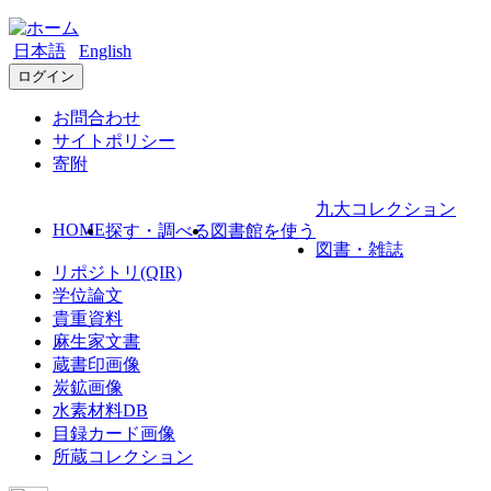
日本語
English
ログイン
お問合わせ
サイトポリシー
寄附
九大コレクション
HOME
探す・調べる
図書館を使う
図書・雑誌
リポジトリ(QIR)
学位論文
貴重資料
麻生家文書
蔵書印画像
炭鉱画像
水素材料DB
目録カード画像
所蔵コレクション