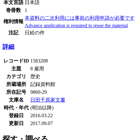
本文言語
日本語
巻冊数
1
本資料の二次利用には事前の利用申請が必要です
権利情報
Advance application is required to reuse the material
注記
日給の件
詳細
レコードID
1583208
主題
8 雇用
カテゴリ
歴史
所蔵場所
記録資料館
所在記号
9860-29
文庫名
日田千原家文書
時代・年代
(明治以降)
登録日
2016.03.22
更新日
2017.09.07
探す・調べる