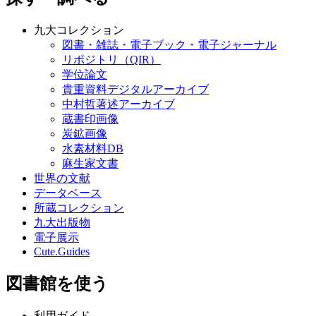
九大コレクション
図書・雑誌・電子ブック・電子ジャーナル
リポジトリ（QIR）
学位論文
貴重資料デジタルアーカイブ
中村哲著述アーカイブ
蔵書印画像
炭鉱画像
水素材料DB
麻生家文書
世界の文献
データベース
所蔵コレクション
九大出版物
電子展示
Cute.Guides
図書館を使う
利用ガイド