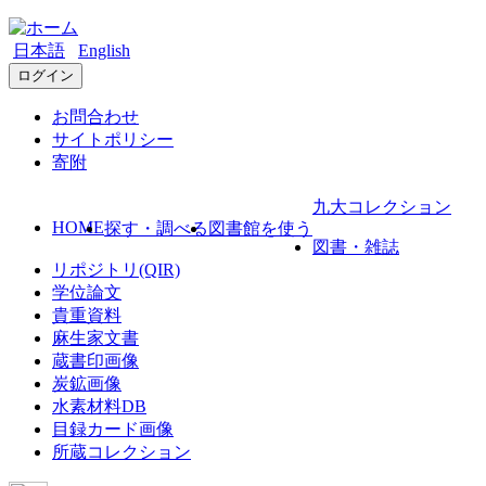
日本語
English
ログイン
お問合わせ
サイトポリシー
寄附
九大コレクション
HOME
探す・調べる
図書館を使う
図書・雑誌
リポジトリ(QIR)
学位論文
貴重資料
麻生家文書
蔵書印画像
炭鉱画像
水素材料DB
目録カード画像
所蔵コレクション