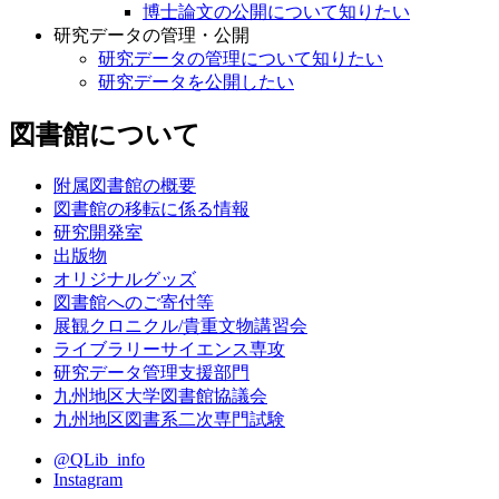
博士論文の公開について知りたい
研究データの管理・公開
研究データの管理について知りたい
研究データを公開したい
図書館について
附属図書館の概要
図書館の移転に係る情報
研究開発室
出版物
オリジナルグッズ
図書館へのご寄付等
展観クロニクル/貴重文物講習会
ライブラリーサイエンス専攻
研究データ管理支援部門
九州地区大学図書館協議会
九州地区図書系二次専門試験
@QLib_info
Instagram