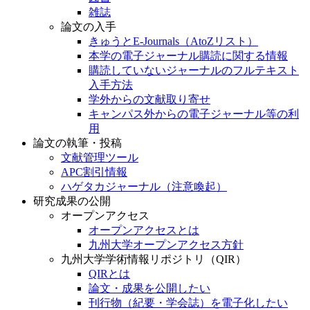
雑誌
論文の入手
きゅうとE-Journals（AtoZリスト）
本学の電子ジャーナル購読に関する情報
購読していないジャーナルのフルテキスト
入手方法
学外からの文献取り寄せ
キャンパス外からの電子ジャーナル等の利
用
論文の執筆・投稿
文献管理ツール
APC割引情報
ハゲタカジャーナル（注意喚起）
研究成果の公開
オープンアクセス
オープンアクセスとは
九州大学オープンアクセス方針
九州大学学術情報リポジトリ（QIR）
QIRとは
論文・成果を公開したい
刊行物（紀要・学会誌）を電子化したい