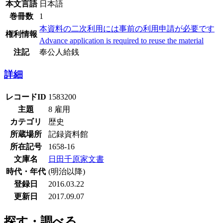
本文言語
日本語
巻冊数
1
本資料の二次利用には事前の利用申請が必要です
権利情報
Advance application is required to reuse the material
注記
奉公人給銭
詳細
レコードID
1583200
主題
8 雇用
カテゴリ
歴史
所蔵場所
記録資料館
所在記号
1658-16
文庫名
日田千原家文書
時代・年代
(明治以降)
登録日
2016.03.22
更新日
2017.09.07
探す・調べる