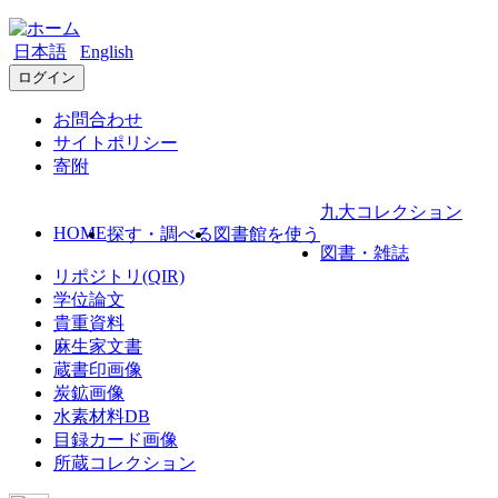
日本語
English
ログイン
お問合わせ
サイトポリシー
寄附
九大コレクション
HOME
探す・調べる
図書館を使う
図書・雑誌
リポジトリ(QIR)
学位論文
貴重資料
麻生家文書
蔵書印画像
炭鉱画像
水素材料DB
目録カード画像
所蔵コレクション