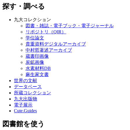
探す・調べる
九大コレクション
図書・雑誌・電子ブック・電子ジャーナル
リポジトリ（QIR）
学位論文
貴重資料デジタルアーカイブ
中村哲著述アーカイブ
蔵書印画像
炭鉱画像
水素材料DB
麻生家文書
世界の文献
データベース
所蔵コレクション
九大出版物
電子展示
Cute.Guides
図書館を使う