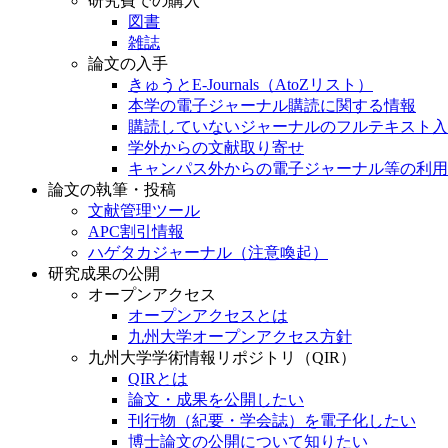
研究費での購入
図書
雑誌
論文の入手
きゅうとE-Journals（AtoZリスト）
本学の電子ジャーナル購読に関する情報
購読していないジャーナルのフルテキスト入
学外からの文献取り寄せ
キャンパス外からの電子ジャーナル等の利用
論文の執筆・投稿
文献管理ツール
APC割引情報
ハゲタカジャーナル（注意喚起）
研究成果の公開
オープンアクセス
オープンアクセスとは
九州大学オープンアクセス方針
九州大学学術情報リポジトリ（QIR）
QIRとは
論文・成果を公開したい
刊行物（紀要・学会誌）を電子化したい
博士論文の公開について知りたい