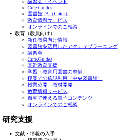
講習会・イベント
Cute.Guides
図書館TA（Cuter）
教育情報サービス
オンラインでのご相談
教育（教員向け）
新任教員向け情報
図書館を活用したアクティブラーニング
講習会
Cute.Guides
基幹教育支援
学習・教育用図書の整備
授業での施設利用（中央図書館）
授業公開・教材開発
教育情報サービス
自宅で使える電子コンテンツ
オンラインでのご相談
研究支援
文献・情報の入手