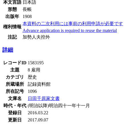
本文言語
日本語
形態
長帳
出版年
1908
本資料の二次利用には事前の利用申請が必要です
権利情報
Advance application is required to reuse the material
注記
加勢人夫控外
詳細
レコードID
1583195
主題
8 雇用
カテゴリ
歴史
所蔵場所
記録資料館
所在記号
1096
文庫名
日田千原家文書
時代・年代
(明治以降)明治四十一年十一月
登録日
2016.03.22
更新日
2017.09.07