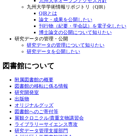
九州大学オープンアクセス方針
九州大学学術情報リポジトリ（QIR）
QIRとは
論文・成果を公開したい
刊行物（紀要・学会誌）を電子化したい
博士論文の公開について知りたい
研究データの管理・公開
研究データの管理について知りたい
研究データを公開したい
図書館について
附属図書館の概要
図書館の移転に係る情報
研究開発室
出版物
オリジナルグッズ
図書館へのご寄付等
展観クロニクル/貴重文物講習会
ライブラリーサイエンス専攻
研究データ管理支援部門