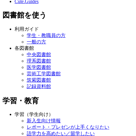
Cute.Guides
図書館を使う
利用ガイド
学生・教職員の方
一般の方
各図書館
中央図書館
理系図書館
医学図書館
芸術工学図書館
筑紫図書館
記録資料館
学習・教育
学習（学生向け）
新入生向け情報
レポート・プレゼンが上手くなりたい
語学力を高めたい／留学したい