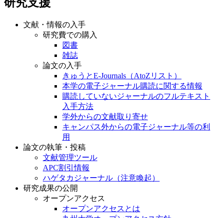
研究支援
文献・情報の入手
研究費での購入
図書
雑誌
論文の入手
きゅうとE-Journals（AtoZリスト）
本学の電子ジャーナル購読に関する情報
購読していないジャーナルのフルテキスト
入手方法
学外からの文献取り寄せ
キャンパス外からの電子ジャーナル等の利
用
論文の執筆・投稿
文献管理ツール
APC割引情報
ハゲタカジャーナル（注意喚起）
研究成果の公開
オープンアクセス
オープンアクセスとは