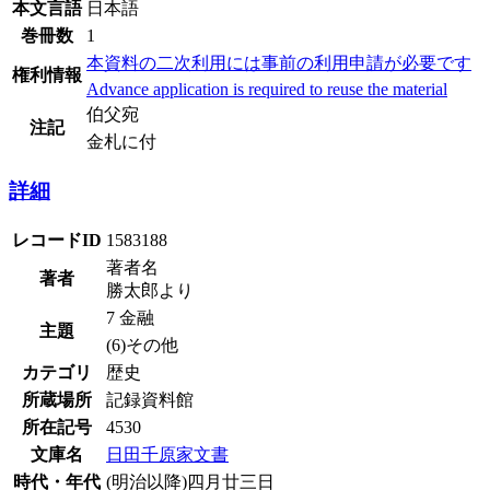
本文言語
日本語
巻冊数
1
本資料の二次利用には事前の利用申請が必要です
権利情報
Advance application is required to reuse the material
伯父宛
注記
金札に付
詳細
レコードID
1583188
著者名
著者
勝太郎より
7 金融
主題
(6)その他
カテゴリ
歴史
所蔵場所
記録資料館
所在記号
4530
文庫名
日田千原家文書
時代・年代
(明治以降)四月廿三日