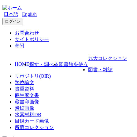
日本語
English
ログイン
お問合わせ
サイトポリシー
寄附
九大コレクション
HOME
探す・調べる
図書館を使う
図書・雑誌
リポジトリ(QIR)
学位論文
貴重資料
麻生家文書
蔵書印画像
炭鉱画像
水素材料DB
目録カード画像
所蔵コレクション