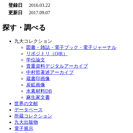
登録日
2016.03.22
更新日
2017.09.07
探す・調べる
九大コレクション
図書・雑誌・電子ブック・電子ジャーナル
リポジトリ（QIR）
学位論文
貴重資料デジタルアーカイブ
中村哲著述アーカイブ
蔵書印画像
炭鉱画像
水素材料DB
麻生家文書
世界の文献
データベース
所蔵コレクション
九大出版物
電子展示