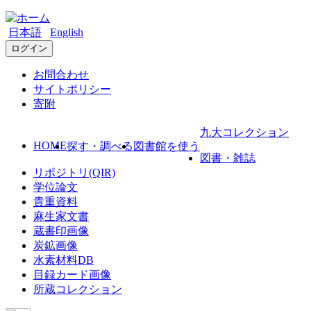
日本語
English
ログイン
お問合わせ
サイトポリシー
寄附
九大コレクション
HOME
探す・調べる
図書館を使う
図書・雑誌
リポジトリ(QIR)
学位論文
貴重資料
麻生家文書
蔵書印画像
炭鉱画像
水素材料DB
目録カード画像
所蔵コレクション