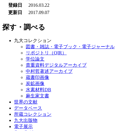
登録日
2016.03.22
更新日
2017.09.07
探す・調べる
九大コレクション
図書・雑誌・電子ブック・電子ジャーナル
リポジトリ（QIR）
学位論文
貴重資料デジタルアーカイブ
中村哲著述アーカイブ
蔵書印画像
炭鉱画像
水素材料DB
麻生家文書
世界の文献
データベース
所蔵コレクション
九大出版物
電子展示