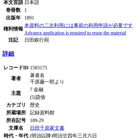
本文言語
日本語
巻冊数
1
出版年
1891
本資料の二次利用には事前の利用申請が必要です
権利情報
Advance application is required to reuse the material
注記
日田銀行宛
詳細
レコードID
1583175
著者名
著者
千原藤一郎より
7 金融
主題
(5)貸借
カテゴリ
歴史
所蔵場所
記録資料館
所在記号
189-29
文庫名
日田千原家文書
時代・年代
(明治以降)明治廿四年三月六日