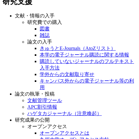
研究支援
文献・情報の入手
研究費での購入
図書
雑誌
論文の入手
きゅうとE-Journals（AtoZリスト）
本学の電子ジャーナル購読に関する情報
購読していないジャーナルのフルテキスト
入手方法
学外からの文献取り寄せ
キャンパス外からの電子ジャーナル等の利
用
論文の執筆・投稿
文献管理ツール
APC割引情報
ハゲタカジャーナル（注意喚起）
研究成果の公開
オープンアクセス
オープンアクセスとは