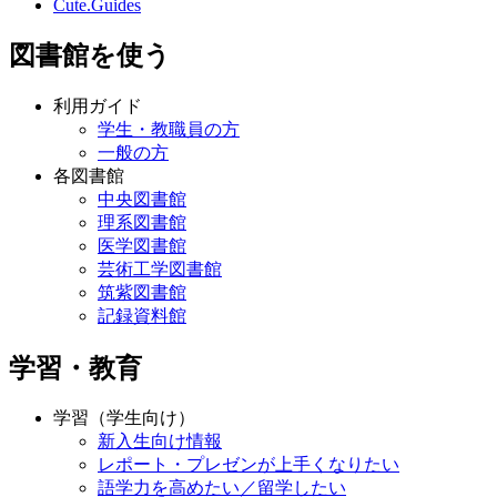
Cute.Guides
図書館を使う
利用ガイド
学生・教職員の方
一般の方
各図書館
中央図書館
理系図書館
医学図書館
芸術工学図書館
筑紫図書館
記録資料館
学習・教育
学習（学生向け）
新入生向け情報
レポート・プレゼンが上手くなりたい
語学力を高めたい／留学したい