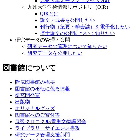
九州大学オープンアクセス方針
九州大学学術情報リポジトリ（QIR）
QIRとは
論文・成果を公開したい
刊行物（紀要・学会誌）を電子化したい
博士論文の公開について知りたい
研究データの管理・公開
研究データの管理について知りたい
研究データを公開したい
図書館について
附属図書館の概要
図書館の移転に係る情報
研究開発室
出版物
オリジナルグッズ
図書館へのご寄付等
展観クロニクル/貴重文物講習会
ライブラリーサイエンス専攻
研究データ管理支援部門