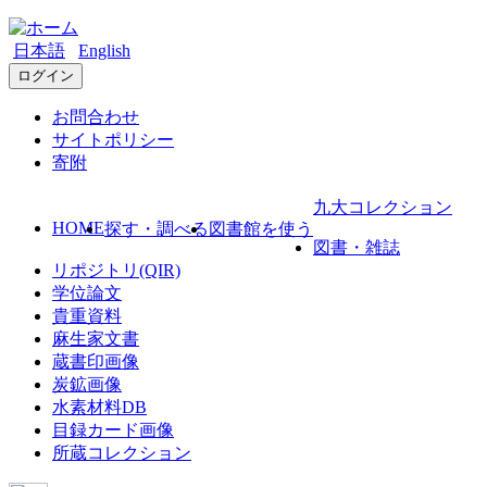
日本語
English
ログイン
お問合わせ
サイトポリシー
寄附
九大コレクション
HOME
探す・調べる
図書館を使う
図書・雑誌
リポジトリ(QIR)
学位論文
貴重資料
麻生家文書
蔵書印画像
炭鉱画像
水素材料DB
目録カード画像
所蔵コレクション