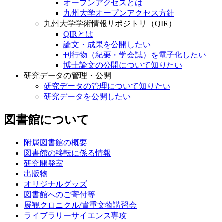
オープンアクセスとは
九州大学オープンアクセス方針
九州大学学術情報リポジトリ（QIR）
QIRとは
論文・成果を公開したい
刊行物（紀要・学会誌）を電子化したい
博士論文の公開について知りたい
研究データの管理・公開
研究データの管理について知りたい
研究データを公開したい
図書館について
附属図書館の概要
図書館の移転に係る情報
研究開発室
出版物
オリジナルグッズ
図書館へのご寄付等
展観クロニクル/貴重文物講習会
ライブラリーサイエンス専攻