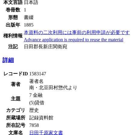
本文言語
日本語
巻冊数
1
形態
書綴
出版年
1885
本資料の二次利用には事前の利用申請が必要です
権利情報
Advance application is required to reuse the material
注記
日田郡長新庄関衛宛
詳細
レコードID
1583147
著者名
著者
南・北豆田村惣代より
7 金融
主題
(5)貸借
カテゴリ
歴史
所蔵場所
記録資料館
所在記号
7858
文庫名
日田千原家文書