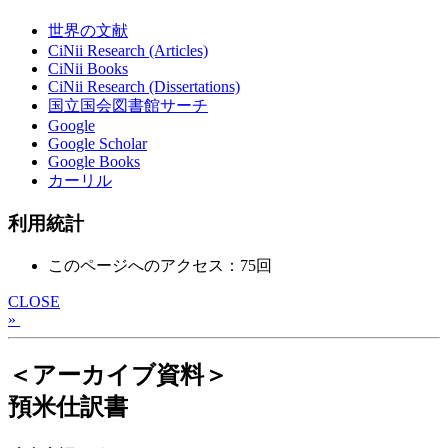
世界の文献
CiNii Research (Articles)
CiNii Books
CiNii Research (Dissertations)
国立国会図書館サーチ
Google
Google Scholar
Google Books
カーリル
利用統計
このページへのアクセス：75回
CLOSE
»
＜アーカイブ資料＞
預米仕訳書