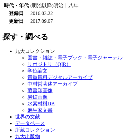
時代・年代
(明治以降)明治十八年
登録日
2016.03.22
更新日
2017.09.07
探す・調べる
九大コレクション
図書・雑誌・電子ブック・電子ジャーナル
リポジトリ（QIR）
学位論文
貴重資料デジタルアーカイブ
中村哲著述アーカイブ
蔵書印画像
炭鉱画像
水素材料DB
麻生家文書
世界の文献
データベース
所蔵コレクション
九大出版物