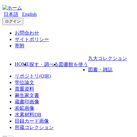
日本語
English
ログイン
お問合わせ
サイトポリシー
寄附
九大コレクション
HOME
探す・調べる
図書館を使う
図書・雑誌
リポジトリ(QIR)
学位論文
貴重資料
麻生家文書
蔵書印画像
炭鉱画像
水素材料DB
目録カード画像
所蔵コレクション