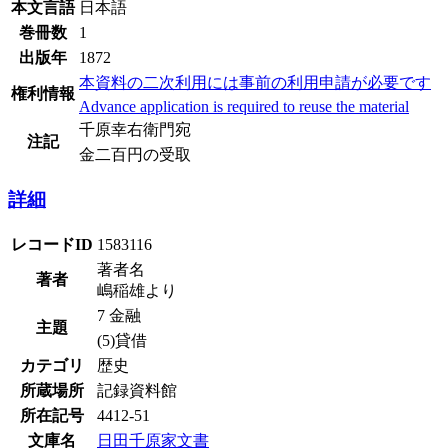
本文言語
日本語
巻冊数
1
出版年
1872
本資料の二次利用には事前の利用申請が必要です
権利情報
Advance application is required to reuse the material
千原幸右衛門宛
注記
金二百円の受取
詳細
レコードID
1583116
著者名
著者
嶋稲雄より
7 金融
主題
(5)貸借
カテゴリ
歴史
所蔵場所
記録資料館
所在記号
4412-51
文庫名
日田千原家文書