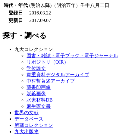
時代・年代
(明治以降)（明治五年）壬申八月二日
登録日
2016.03.22
更新日
2017.09.07
探す・調べる
九大コレクション
図書・雑誌・電子ブック・電子ジャーナル
リポジトリ（QIR）
学位論文
貴重資料デジタルアーカイブ
中村哲著述アーカイブ
蔵書印画像
炭鉱画像
水素材料DB
麻生家文書
世界の文献
データベース
所蔵コレクション
九大出版物