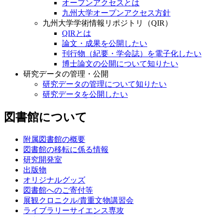
オープンアクセスとは
九州大学オープンアクセス方針
九州大学学術情報リポジトリ（QIR）
QIRとは
論文・成果を公開したい
刊行物（紀要・学会誌）を電子化したい
博士論文の公開について知りたい
研究データの管理・公開
研究データの管理について知りたい
研究データを公開したい
図書館について
附属図書館の概要
図書館の移転に係る情報
研究開発室
出版物
オリジナルグッズ
図書館へのご寄付等
展観クロニクル/貴重文物講習会
ライブラリーサイエンス専攻