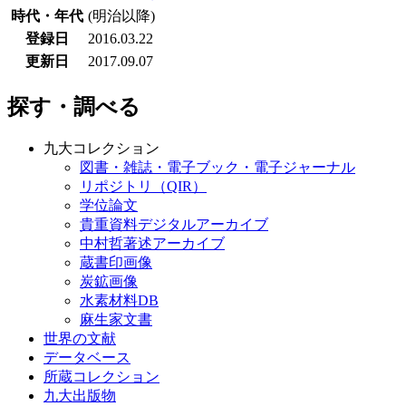
時代・年代
(明治以降)
登録日
2016.03.22
更新日
2017.09.07
探す・調べる
九大コレクション
図書・雑誌・電子ブック・電子ジャーナル
リポジトリ（QIR）
学位論文
貴重資料デジタルアーカイブ
中村哲著述アーカイブ
蔵書印画像
炭鉱画像
水素材料DB
麻生家文書
世界の文献
データベース
所蔵コレクション
九大出版物