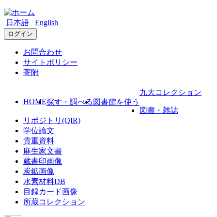
日本語
English
ログイン
お問合わせ
サイトポリシー
寄附
九大コレクション
HOME
探す・調べる
図書館を使う
図書・雑誌
リポジトリ(QIR)
学位論文
貴重資料
麻生家文書
蔵書印画像
炭鉱画像
水素材料DB
目録カード画像
所蔵コレクション