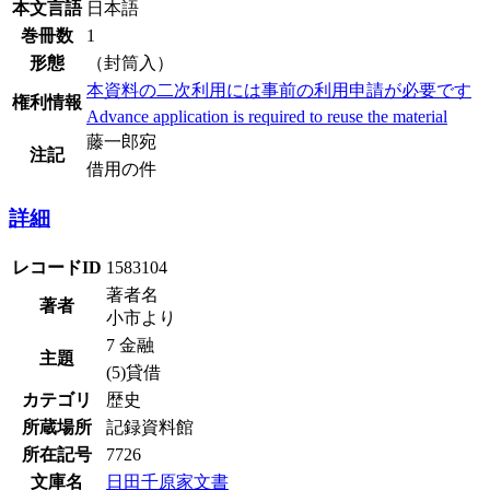
本文言語
日本語
巻冊数
1
形態
（封筒入）
本資料の二次利用には事前の利用申請が必要です
権利情報
Advance application is required to reuse the material
藤一郎宛
注記
借用の件
詳細
レコードID
1583104
著者名
著者
小市より
7 金融
主題
(5)貸借
カテゴリ
歴史
所蔵場所
記録資料館
所在記号
7726
文庫名
日田千原家文書