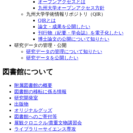
オープンアクセスとは
九州大学オープンアクセス方針
九州大学学術情報リポジトリ（QIR）
QIRとは
論文・成果を公開したい
刊行物（紀要・学会誌）を電子化したい
博士論文の公開について知りたい
研究データの管理・公開
研究データの管理について知りたい
研究データを公開したい
図書館について
附属図書館の概要
図書館の移転に係る情報
研究開発室
出版物
オリジナルグッズ
図書館へのご寄付等
展観クロニクル/貴重文物講習会
ライブラリーサイエンス専攻