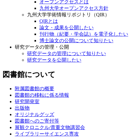
オープンアクセスとは
九州大学オープンアクセス方針
九州大学学術情報リポジトリ（QIR）
QIRとは
論文・成果を公開したい
刊行物（紀要・学会誌）を電子化したい
博士論文の公開について知りたい
研究データの管理・公開
研究データの管理について知りたい
研究データを公開したい
図書館について
附属図書館の概要
図書館の移転に係る情報
研究開発室
出版物
オリジナルグッズ
図書館へのご寄付等
展観クロニクル/貴重文物講習会
ライブラリーサイエンス専攻