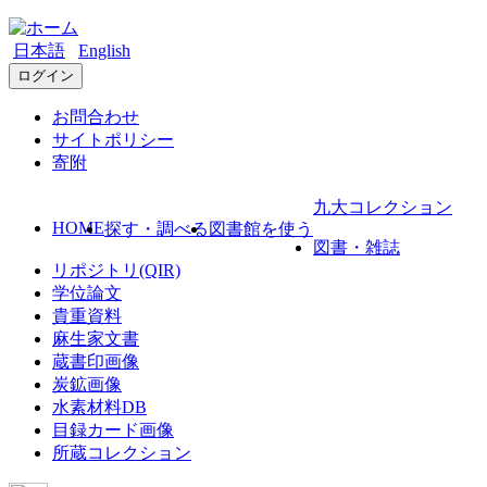
日本語
English
ログイン
お問合わせ
サイトポリシー
寄附
九大コレクション
HOME
探す・調べる
図書館を使う
図書・雑誌
リポジトリ(QIR)
学位論文
貴重資料
麻生家文書
蔵書印画像
炭鉱画像
水素材料DB
目録カード画像
所蔵コレクション