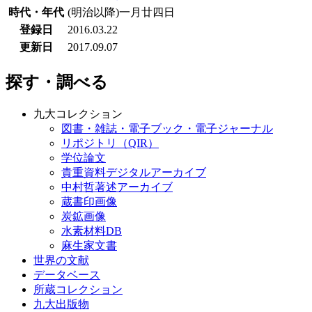
時代・年代
(明治以降)一月廿四日
登録日
2016.03.22
更新日
2017.09.07
探す・調べる
九大コレクション
図書・雑誌・電子ブック・電子ジャーナル
リポジトリ（QIR）
学位論文
貴重資料デジタルアーカイブ
中村哲著述アーカイブ
蔵書印画像
炭鉱画像
水素材料DB
麻生家文書
世界の文献
データベース
所蔵コレクション
九大出版物