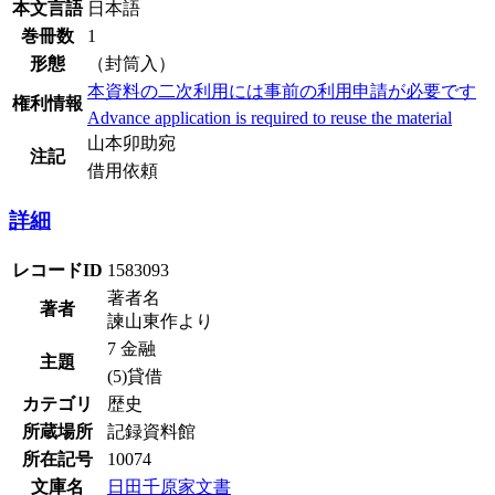
本文言語
日本語
巻冊数
1
形態
（封筒入）
本資料の二次利用には事前の利用申請が必要です
権利情報
Advance application is required to reuse the material
山本卯助宛
注記
借用依頼
詳細
レコードID
1583093
著者名
著者
諫山東作より
7 金融
主題
(5)貸借
カテゴリ
歴史
所蔵場所
記録資料館
所在記号
10074
文庫名
日田千原家文書