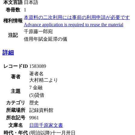
本文言語
日本語
巻冊数
1
本資料の二次利用には事前の利用申請が必要です
権利情報
Advance application is required to reuse the material
千原藤一郎宛
注記
借用年賦金延滞の儀
詳細
レコードID
1583089
著者名
著者
大村精二より
7 金融
主題
(5)貸借
カテゴリ
歴史
所蔵場所
記録資料館
所在記号
9961
文庫名
日田千原家文書
時代・年代
(明治以降)十一月卅日