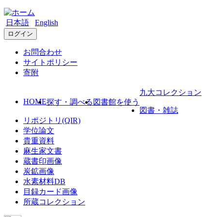
日本語
English
ログイン
お問合わせ
サイトポリシー
寄附
九大コレクション
HOME
探す・調べる
図書館を使う
図書・雑誌
リポジトリ(QIR)
学位論文
貴重資料
麻生家文書
蔵書印画像
炭鉱画像
水素材料DB
目録カード画像
所蔵コレクション