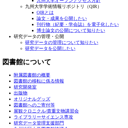
九州大学オープンアクセス方針
九州大学学術情報リポジトリ（QIR）
QIRとは
論文・成果を公開したい
刊行物（紀要・学会誌）を電子化したい
博士論文の公開について知りたい
研究データの管理・公開
研究データの管理について知りたい
研究データを公開したい
図書館について
附属図書館の概要
図書館の移転に係る情報
研究開発室
出版物
オリジナルグッズ
図書館へのご寄付等
展観クロニクル/貴重文物講習会
ライブラリーサイエンス専攻
研究データ管理支援部門