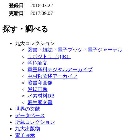
登録日
2016.03.22
更新日
2017.09.07
探す・調べる
九大コレクション
図書・雑誌・電子ブック・電子ジャーナル
リポジトリ（QIR）
学位論文
貴重資料デジタルアーカイブ
中村哲著述アーカイブ
蔵書印画像
炭鉱画像
水素材料DB
麻生家文書
世界の文献
データベース
所蔵コレクション
九大出版物
電子展示