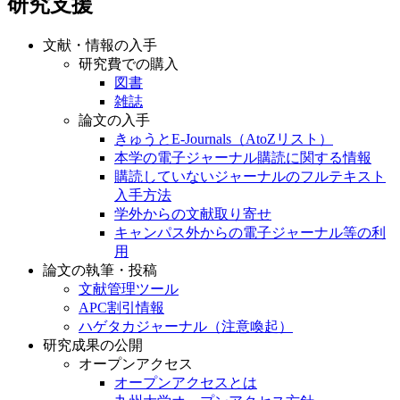
研究支援
文献・情報の入手
研究費での購入
図書
雑誌
論文の入手
きゅうとE-Journals（AtoZリスト）
本学の電子ジャーナル購読に関する情報
購読していないジャーナルのフルテキスト
入手方法
学外からの文献取り寄せ
キャンパス外からの電子ジャーナル等の利
用
論文の執筆・投稿
文献管理ツール
APC割引情報
ハゲタカジャーナル（注意喚起）
研究成果の公開
オープンアクセス
オープンアクセスとは