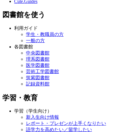
Cute.Guides
図書館を使う
利用ガイド
学生・教職員の方
一般の方
各図書館
中央図書館
理系図書館
医学図書館
芸術工学図書館
筑紫図書館
記録資料館
学習・教育
学習（学生向け）
新入生向け情報
レポート・プレゼンが上手くなりたい
語学力を高めたい／留学したい