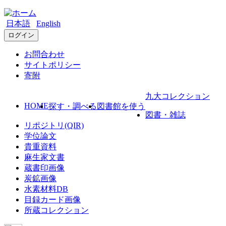
日本語
English
ログイン
お問合わせ
サイトポリシー
寄附
九大コレクション
HOME
探す・調べる
図書館を使う
図書・雑誌
リポジトリ(QIR)
学位論文
貴重資料
麻生家文書
蔵書印画像
炭鉱画像
水素材料DB
目録カード画像
所蔵コレクション