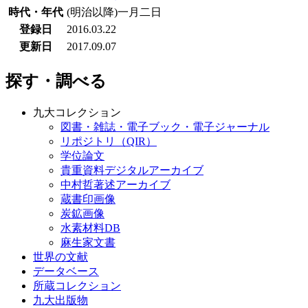
時代・年代
(明治以降)一月二日
登録日
2016.03.22
更新日
2017.09.07
探す・調べる
九大コレクション
図書・雑誌・電子ブック・電子ジャーナル
リポジトリ（QIR）
学位論文
貴重資料デジタルアーカイブ
中村哲著述アーカイブ
蔵書印画像
炭鉱画像
水素材料DB
麻生家文書
世界の文献
データベース
所蔵コレクション
九大出版物