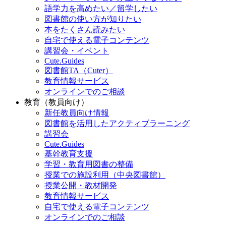
語学力を高めたい／留学したい
図書館の使い方が知りたい
本をたくさん読みたい
自宅で使える電子コンテンツ
講習会・イベント
Cute.Guides
図書館TA（Cuter）
教育情報サービス
オンラインでのご相談
教育（教員向け）
新任教員向け情報
図書館を活用したアクティブラーニング
講習会
Cute.Guides
基幹教育支援
学習・教育用図書の整備
授業での施設利用（中央図書館）
授業公開・教材開発
教育情報サービス
自宅で使える電子コンテンツ
オンラインでのご相談