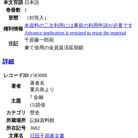
本文言語
日本語
巻冊数
1
形態
（封筒入）
本資料の二次利用には事前の利用申請が必要です
権利情報
Advance application is required to reuse the material
千原藤一郎宛
注記
兼て借用の金員返済延期願
詳細
レコードID
1583088
著者名
著者
重兵衛より
7 金融
主題
(5)貸借
カテゴリ
歴史
所蔵場所
記録資料館
所在記号
3682
文庫名
日田千原家文書