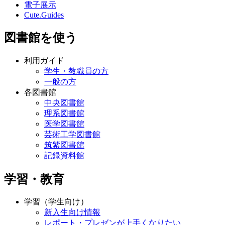
電子展示
Cute.Guides
図書館を使う
利用ガイド
学生・教職員の方
一般の方
各図書館
中央図書館
理系図書館
医学図書館
芸術工学図書館
筑紫図書館
記録資料館
学習・教育
学習（学生向け）
新入生向け情報
レポート・プレゼンが上手くなりたい