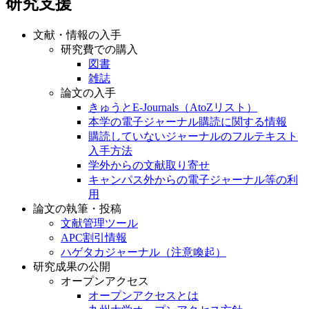
研究支援
文献・情報の入手
研究費での購入
図書
雑誌
論文の入手
きゅうとE-Journals（AtoZリスト）
本学の電子ジャーナル購読に関する情報
購読していないジャーナルのフルテキスト
入手方法
学外からの文献取り寄せ
キャンパス外からの電子ジャーナル等の利
用
論文の執筆・投稿
文献管理ツール
APC割引情報
ハゲタカジャーナル（注意喚起）
研究成果の公開
オープンアクセス
オープンアクセスとは