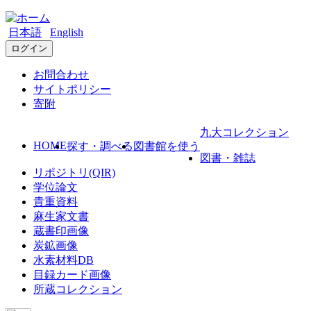
日本語
English
ログイン
お問合わせ
サイトポリシー
寄附
九大コレクション
HOME
探す・調べる
図書館を使う
図書・雑誌
リポジトリ(QIR)
学位論文
貴重資料
麻生家文書
蔵書印画像
炭鉱画像
水素材料DB
目録カード画像
所蔵コレクション