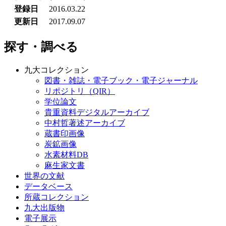
登録日
2016.03.22
更新日
2017.09.07
探す・調べる
九大コレクション
図書・雑誌・電子ブック・電子ジャーナル
リポジトリ（QIR）
学位論文
貴重資料デジタルアーカイブ
中村哲著述アーカイブ
蔵書印画像
炭鉱画像
水素材料DB
麻生家文書
世界の文献
データベース
所蔵コレクション
九大出版物
電子展示