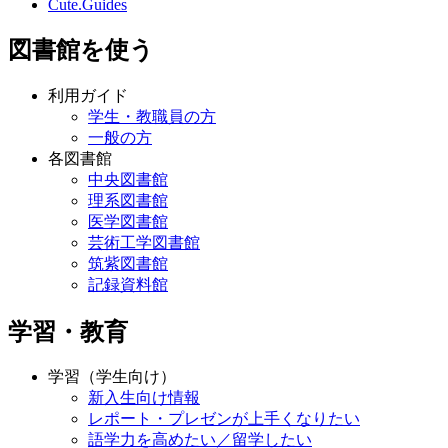
Cute.Guides
図書館を使う
利用ガイド
学生・教職員の方
一般の方
各図書館
中央図書館
理系図書館
医学図書館
芸術工学図書館
筑紫図書館
記録資料館
学習・教育
学習（学生向け）
新入生向け情報
レポート・プレゼンが上手くなりたい
語学力を高めたい／留学したい