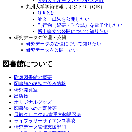
九州大学オープンアクセス方針
九州大学学術情報リポジトリ（QIR）
QIRとは
論文・成果を公開したい
刊行物（紀要・学会誌）を電子化したい
博士論文の公開について知りたい
研究データの管理・公開
研究データの管理について知りたい
研究データを公開したい
図書館について
附属図書館の概要
図書館の移転に係る情報
研究開発室
出版物
オリジナルグッズ
図書館へのご寄付等
展観クロニクル/貴重文物講習会
ライブラリーサイエンス専攻
研究データ管理支援部門