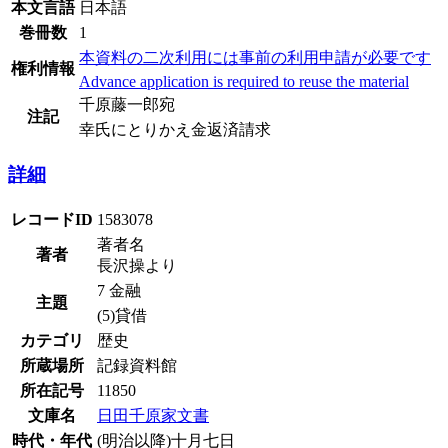
本文言語
日本語
巻冊数
1
本資料の二次利用には事前の利用申請が必要です
権利情報
Advance application is required to reuse the material
千原藤一郎宛
注記
幸氏にとりかえ金返済請求
詳細
レコードID
1583078
著者名
著者
長沢操より
7 金融
主題
(5)貸借
カテゴリ
歴史
所蔵場所
記録資料館
所在記号
11850
文庫名
日田千原家文書
時代・年代
(明治以降)十月七日