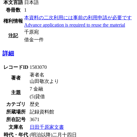
本文言語
日本語
巻冊数
1
本資料の二次利用には事前の利用申請が必要です
権利情報
Advance application is required to reuse the material
千原宛
注記
借金一件
詳細
レコードID
1583070
著者名
著者
山田敬次より
7 金融
主題
(5)貸借
カテゴリ
歴史
所蔵場所
記録資料館
所在記号
3671
文庫名
日田千原家文書
時代・年代
(明治以降)二月十四日