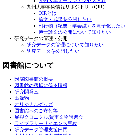
九州大学オープンアクセス方針
九州大学学術情報リポジトリ（QIR）
QIRとは
論文・成果を公開したい
刊行物（紀要・学会誌）を電子化したい
博士論文の公開について知りたい
研究データの管理・公開
研究データの管理について知りたい
研究データを公開したい
図書館について
附属図書館の概要
図書館の移転に係る情報
研究開発室
出版物
オリジナルグッズ
図書館へのご寄付等
展観クロニクル/貴重文物講習会
ライブラリーサイエンス専攻
研究データ管理支援部門