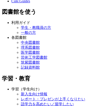
Cute.Guides
図書館を使う
利用ガイド
学生・教職員の方
一般の方
各図書館
中央図書館
理系図書館
医学図書館
芸術工学図書館
筑紫図書館
記録資料館
学習・教育
学習（学生向け）
新入生向け情報
レポート・プレゼンが上手くなりたい
語学力を高めたい／留学したい