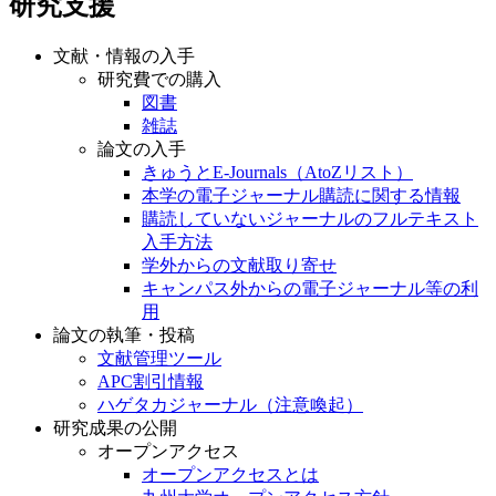
研究支援
文献・情報の入手
研究費での購入
図書
雑誌
論文の入手
きゅうとE-Journals（AtoZリスト）
本学の電子ジャーナル購読に関する情報
購読していないジャーナルのフルテキスト
入手方法
学外からの文献取り寄せ
キャンパス外からの電子ジャーナル等の利
用
論文の執筆・投稿
文献管理ツール
APC割引情報
ハゲタカジャーナル（注意喚起）
研究成果の公開
オープンアクセス
オープンアクセスとは