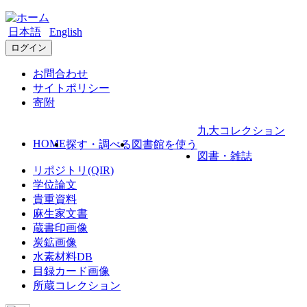
日本語
English
ログイン
お問合わせ
サイトポリシー
寄附
九大コレクション
HOME
探す・調べる
図書館を使う
図書・雑誌
リポジトリ(QIR)
学位論文
貴重資料
麻生家文書
蔵書印画像
炭鉱画像
水素材料DB
目録カード画像
所蔵コレクション