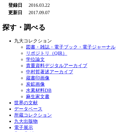
登録日
2016.03.22
更新日
2017.09.07
探す・調べる
九大コレクション
図書・雑誌・電子ブック・電子ジャーナル
リポジトリ（QIR）
学位論文
貴重資料デジタルアーカイブ
中村哲著述アーカイブ
蔵書印画像
炭鉱画像
水素材料DB
麻生家文書
世界の文献
データベース
所蔵コレクション
九大出版物
電子展示