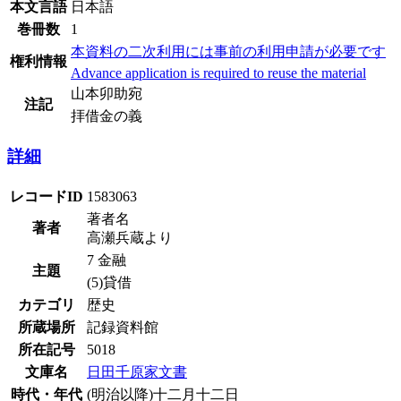
本文言語
日本語
巻冊数
1
本資料の二次利用には事前の利用申請が必要です
権利情報
Advance application is required to reuse the material
山本卯助宛
注記
拝借金の義
詳細
レコードID
1583063
著者名
著者
高瀬兵蔵より
7 金融
主題
(5)貸借
カテゴリ
歴史
所蔵場所
記録資料館
所在記号
5018
文庫名
日田千原家文書
時代・年代
(明治以降)十二月十二日