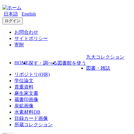
日本語
English
ログイン
お問合わせ
サイトポリシー
寄附
九大コレクション
HOME
探す・調べる
図書館を使う
図書・雑誌
リポジトリ(QIR)
学位論文
貴重資料
麻生家文書
蔵書印画像
炭鉱画像
水素材料DB
目録カード画像
所蔵コレクション