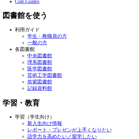
Cute.Guides
図書館を使う
利用ガイド
学生・教職員の方
一般の方
各図書館
中央図書館
理系図書館
医学図書館
芸術工学図書館
筑紫図書館
記録資料館
学習・教育
学習（学生向け）
新入生向け情報
レポート・プレゼンが上手くなりたい
語学力を高めたい／留学したい