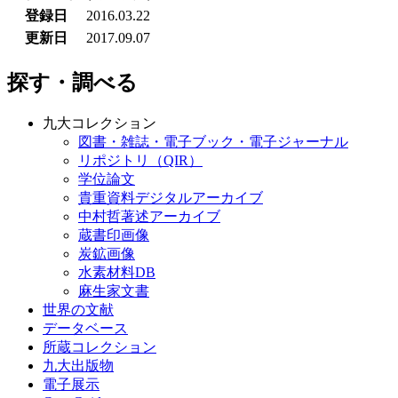
登録日
2016.03.22
更新日
2017.09.07
探す・調べる
九大コレクション
図書・雑誌・電子ブック・電子ジャーナル
リポジトリ（QIR）
学位論文
貴重資料デジタルアーカイブ
中村哲著述アーカイブ
蔵書印画像
炭鉱画像
水素材料DB
麻生家文書
世界の文献
データベース
所蔵コレクション
九大出版物
電子展示