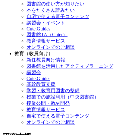
図書館の使い方が知りたい
本をたくさん読みたい
自宅で使える電子コンテンツ
講習会・イベント
Cute.Guides
図書館TA（Cuter）
教育情報サービス
オンラインでのご相談
教育（教員向け）
新任教員向け情報
図書館を活用したアクティブラーニング
講習会
Cute.Guides
基幹教育支援
学習・教育用図書の整備
授業での施設利用（中央図書館）
授業公開・教材開発
教育情報サービス
自宅で使える電子コンテンツ
オンラインでのご相談