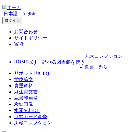
日本語
English
ログイン
お問合わせ
サイトポリシー
寄附
九大コレクション
HOME
探す・調べる
図書館を使う
図書・雑誌
リポジトリ(QIR)
学位論文
貴重資料
麻生家文書
蔵書印画像
炭鉱画像
水素材料DB
目録カード画像
所蔵コレクション