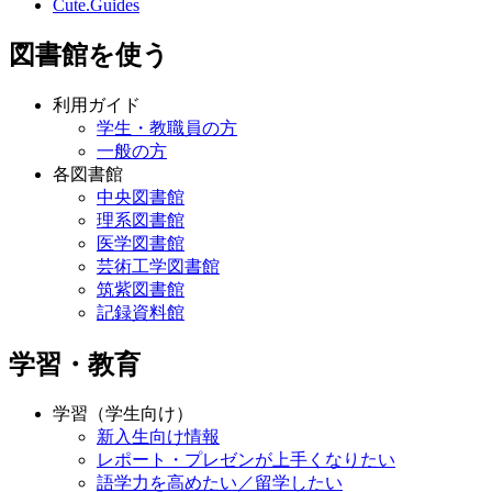
Cute.Guides
図書館を使う
利用ガイド
学生・教職員の方
一般の方
各図書館
中央図書館
理系図書館
医学図書館
芸術工学図書館
筑紫図書館
記録資料館
学習・教育
学習（学生向け）
新入生向け情報
レポート・プレゼンが上手くなりたい
語学力を高めたい／留学したい