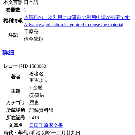
本文言語
日本語
巻冊数
1
本資料の二次利用には事前の利用申請が必要です
権利情報
Advance application is required to reuse the material
千原宛
注記
借金依頼
詳細
レコードID
1583060
著者名
著者
重吉より
7 金融
主題
(5)貸借
カテゴリ
歴史
所蔵場所
記録資料館
所在記号
2416
文庫名
日田千原家文書
時代・年代
(明治以降)十二月廿九日