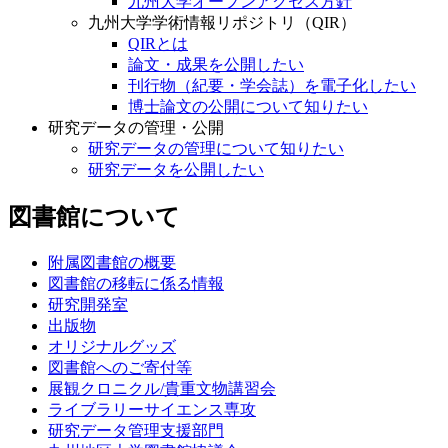
九州大学オープンアクセス方針
九州大学学術情報リポジトリ（QIR）
QIRとは
論文・成果を公開したい
刊行物（紀要・学会誌）を電子化したい
博士論文の公開について知りたい
研究データの管理・公開
研究データの管理について知りたい
研究データを公開したい
図書館について
附属図書館の概要
図書館の移転に係る情報
研究開発室
出版物
オリジナルグッズ
図書館へのご寄付等
展観クロニクル/貴重文物講習会
ライブラリーサイエンス専攻
研究データ管理支援部門