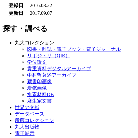
登録日
2016.03.22
更新日
2017.09.07
探す・調べる
九大コレクション
図書・雑誌・電子ブック・電子ジャーナル
リポジトリ（QIR）
学位論文
貴重資料デジタルアーカイブ
中村哲著述アーカイブ
蔵書印画像
炭鉱画像
水素材料DB
麻生家文書
世界の文献
データベース
所蔵コレクション
九大出版物
電子展示