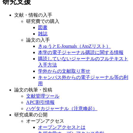
研究支援
文献・情報の入手
研究費での購入
図書
雑誌
論文の入手
きゅうとE-Journals（AtoZリスト）
本学の電子ジャーナル購読に関する情報
購読していないジャーナルのフルテキスト
入手方法
学外からの文献取り寄せ
キャンパス外からの電子ジャーナル等の利
用
論文の執筆・投稿
文献管理ツール
APC割引情報
ハゲタカジャーナル（注意喚起）
研究成果の公開
オープンアクセス
オープンアクセスとは