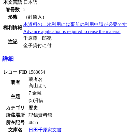
本文言語
日本語
巻冊数
2
形態
（封筒入）
本資料の二次利用には事前の利用申請が必要です
権利情報
Advance application is required to reuse the material
千原藤一郎宛
注記
金子貸付に付
詳細
レコードID
1583054
著者名
著者
高山より
7 金融
主題
(5)貸借
カテゴリ
歴史
所蔵場所
記録資料館
所在記号
4655
文庫名
日田千原家文書