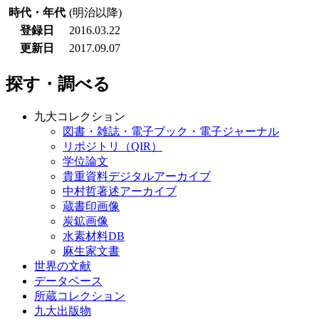
時代・年代
(明治以降)
登録日
2016.03.22
更新日
2017.09.07
探す・調べる
九大コレクション
図書・雑誌・電子ブック・電子ジャーナル
リポジトリ（QIR）
学位論文
貴重資料デジタルアーカイブ
中村哲著述アーカイブ
蔵書印画像
炭鉱画像
水素材料DB
麻生家文書
世界の文献
データベース
所蔵コレクション
九大出版物