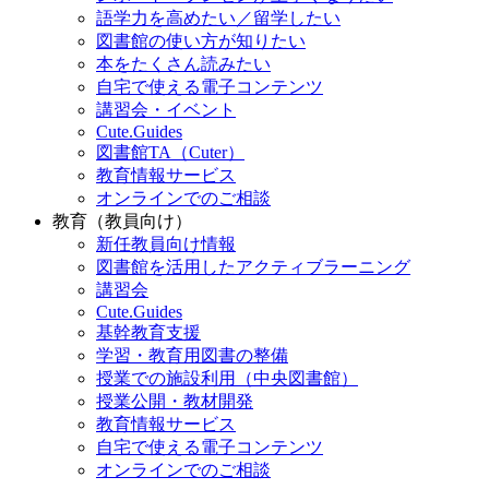
語学力を高めたい／留学したい
図書館の使い方が知りたい
本をたくさん読みたい
自宅で使える電子コンテンツ
講習会・イベント
Cute.Guides
図書館TA（Cuter）
教育情報サービス
オンラインでのご相談
教育（教員向け）
新任教員向け情報
図書館を活用したアクティブラーニング
講習会
Cute.Guides
基幹教育支援
学習・教育用図書の整備
授業での施設利用（中央図書館）
授業公開・教材開発
教育情報サービス
自宅で使える電子コンテンツ
オンラインでのご相談