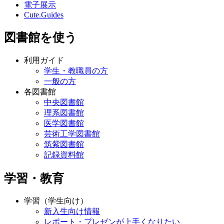
電子展示
Cute.Guides
図書館を使う
利用ガイド
学生・教職員の方
一般の方
各図書館
中央図書館
理系図書館
医学図書館
芸術工学図書館
筑紫図書館
記録資料館
学習・教育
学習（学生向け）
新入生向け情報
レポート・プレゼンが上手くなりたい