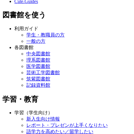
Cute.Guides
図書館を使う
利用ガイド
学生・教職員の方
一般の方
各図書館
中央図書館
理系図書館
医学図書館
芸術工学図書館
筑紫図書館
記録資料館
学習・教育
学習（学生向け）
新入生向け情報
レポート・プレゼンが上手くなりたい
語学力を高めたい／留学したい