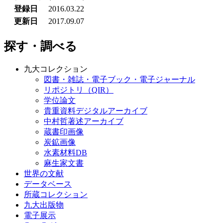
登録日
2016.03.22
更新日
2017.09.07
探す・調べる
九大コレクション
図書・雑誌・電子ブック・電子ジャーナル
リポジトリ（QIR）
学位論文
貴重資料デジタルアーカイブ
中村哲著述アーカイブ
蔵書印画像
炭鉱画像
水素材料DB
麻生家文書
世界の文献
データベース
所蔵コレクション
九大出版物
電子展示