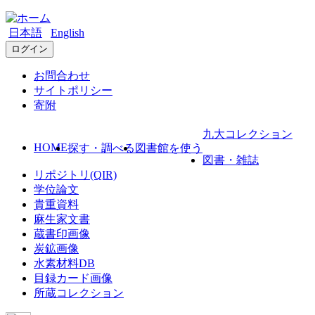
日本語
English
ログイン
お問合わせ
サイトポリシー
寄附
九大コレクション
HOME
探す・調べる
図書館を使う
図書・雑誌
リポジトリ(QIR)
学位論文
貴重資料
麻生家文書
蔵書印画像
炭鉱画像
水素材料DB
目録カード画像
所蔵コレクション