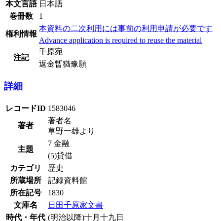
本文言語
日本語
巻冊数
1
本資料の二次利用には事前の利用申請が必要です
権利情報
Advance application is required to reuse the material
千原宛
注記
返金暫猶豫願
詳細
レコードID
1583046
著者名
著者
草野一雄より
7 金融
主題
(5)貸借
カテゴリ
歴史
所蔵場所
記録資料館
所在記号
1830
文庫名
日田千原家文書
時代・年代
(明治以降)十月十九日