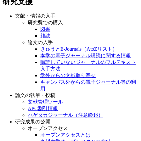
研究支援
文献・情報の入手
研究費での購入
図書
雑誌
論文の入手
きゅうとE-Journals（AtoZリスト）
本学の電子ジャーナル購読に関する情報
購読していないジャーナルのフルテキスト
入手方法
学外からの文献取り寄せ
キャンパス外からの電子ジャーナル等の利
用
論文の執筆・投稿
文献管理ツール
APC割引情報
ハゲタカジャーナル（注意喚起）
研究成果の公開
オープンアクセス
オープンアクセスとは