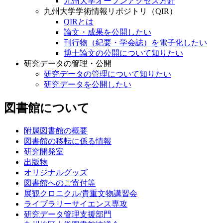
九州大学オープンアクセス方針
九州大学学術情報リポジトリ（QIR）
QIRとは
論文・成果を公開したい
刊行物（紀要・学会誌）を電子化したい
博士論文の公開について知りたい
研究データの管理・公開
研究データの管理について知りたい
研究データを公開したい
図書館について
附属図書館の概要
図書館の移転に係る情報
研究開発室
出版物
オリジナルグッズ
図書館へのご寄付等
展観クロニクル/貴重文物講習会
ライブラリーサイエンス専攻
研究データ管理支援部門