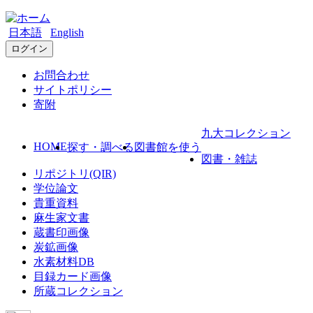
日本語
English
ログイン
お問合わせ
サイトポリシー
寄附
九大コレクション
HOME
探す・調べる
図書館を使う
図書・雑誌
リポジトリ(QIR)
学位論文
貴重資料
麻生家文書
蔵書印画像
炭鉱画像
水素材料DB
目録カード画像
所蔵コレクション