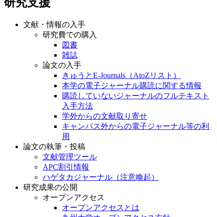
研究支援
文献・情報の入手
研究費での購入
図書
雑誌
論文の入手
きゅうとE-Journals（AtoZリスト）
本学の電子ジャーナル購読に関する情報
購読していないジャーナルのフルテキスト
入手方法
学外からの文献取り寄せ
キャンパス外からの電子ジャーナル等の利
用
論文の執筆・投稿
文献管理ツール
APC割引情報
ハゲタカジャーナル（注意喚起）
研究成果の公開
オープンアクセス
オープンアクセスとは