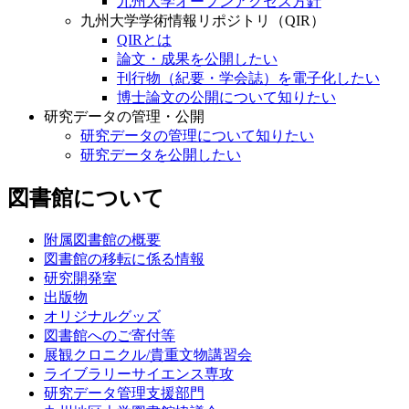
九州大学オープンアクセス方針
九州大学学術情報リポジトリ（QIR）
QIRとは
論文・成果を公開したい
刊行物（紀要・学会誌）を電子化したい
博士論文の公開について知りたい
研究データの管理・公開
研究データの管理について知りたい
研究データを公開したい
図書館について
附属図書館の概要
図書館の移転に係る情報
研究開発室
出版物
オリジナルグッズ
図書館へのご寄付等
展観クロニクル/貴重文物講習会
ライブラリーサイエンス専攻
研究データ管理支援部門