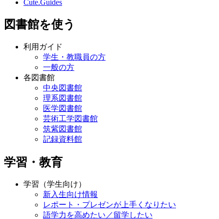
Cute.Guides
図書館を使う
利用ガイド
学生・教職員の方
一般の方
各図書館
中央図書館
理系図書館
医学図書館
芸術工学図書館
筑紫図書館
記録資料館
学習・教育
学習（学生向け）
新入生向け情報
レポート・プレゼンが上手くなりたい
語学力を高めたい／留学したい