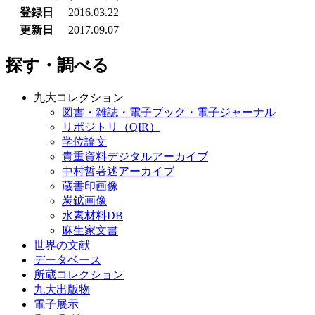
登録日
2016.03.22
更新日
2017.09.07
探す・調べる
九大コレクション
図書・雑誌・電子ブック・電子ジャーナル
リポジトリ（QIR）
学位論文
貴重資料デジタルアーカイブ
中村哲著述アーカイブ
蔵書印画像
炭鉱画像
水素材料DB
麻生家文書
世界の文献
データベース
所蔵コレクション
九大出版物
電子展示