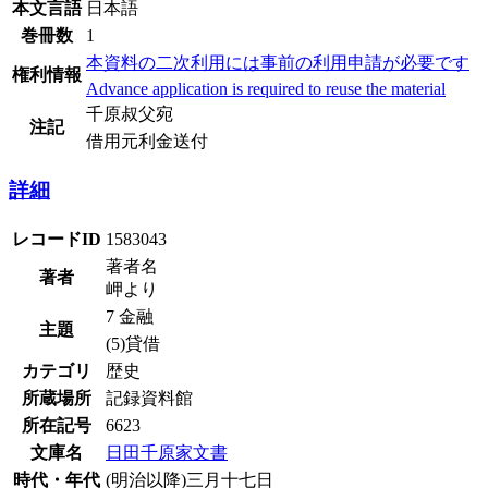
本文言語
日本語
巻冊数
1
本資料の二次利用には事前の利用申請が必要です
権利情報
Advance application is required to reuse the material
千原叔父宛
注記
借用元利金送付
詳細
レコードID
1583043
著者名
著者
岬より
7 金融
主題
(5)貸借
カテゴリ
歴史
所蔵場所
記録資料館
所在記号
6623
文庫名
日田千原家文書
時代・年代
(明治以降)三月十七日