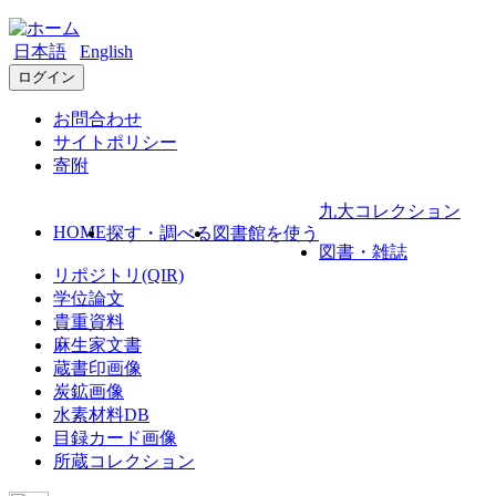
日本語
English
ログイン
お問合わせ
サイトポリシー
寄附
九大コレクション
HOME
探す・調べる
図書館を使う
図書・雑誌
リポジトリ(QIR)
学位論文
貴重資料
麻生家文書
蔵書印画像
炭鉱画像
水素材料DB
目録カード画像
所蔵コレクション