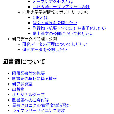
オープンアクセスとは
九州大学オープンアクセス方針
九州大学学術情報リポジトリ（QIR）
QIRとは
論文・成果を公開したい
刊行物（紀要・学会誌）を電子化したい
博士論文の公開について知りたい
研究データの管理・公開
研究データの管理について知りたい
研究データを公開したい
図書館について
附属図書館の概要
図書館の移転に係る情報
研究開発室
出版物
オリジナルグッズ
図書館へのご寄付等
展観クロニクル/貴重文物講習会
ライブラリーサイエンス専攻