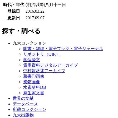
時代・年代
(明治以降)八月十三日
登録日
2016.03.22
更新日
2017.09.07
探す・調べる
九大コレクション
図書・雑誌・電子ブック・電子ジャーナル
リポジトリ（QIR）
学位論文
貴重資料デジタルアーカイブ
中村哲著述アーカイブ
蔵書印画像
炭鉱画像
水素材料DB
麻生家文書
世界の文献
データベース
所蔵コレクション
九大出版物