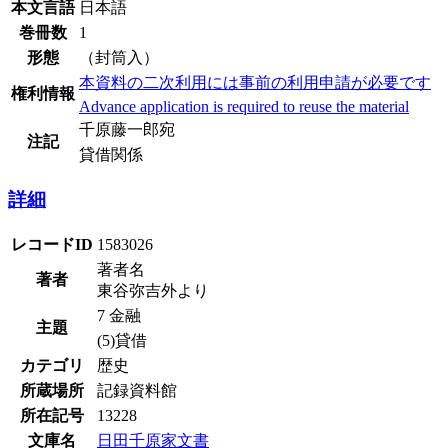
本文言語
日本語
巻冊数
1
形態
（封筒入）
本資料の二次利用には事前の利用申請が必要です
権利情報
Advance application is required to reuse the material
千原藤一郎宛
注記
貸借関係
詳細
レコードID
1583026
著者名
著者
東谷弥吉外より
7 金融
主題
(5)貸借
カテゴリ
歴史
所蔵場所
記録資料館
所在記号
13228
文庫名
日田千原家文書