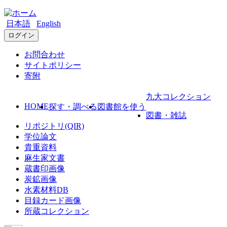
日本語
English
ログイン
お問合わせ
サイトポリシー
寄附
九大コレクション
HOME
探す・調べる
図書館を使う
図書・雑誌
リポジトリ(QIR)
学位論文
貴重資料
麻生家文書
蔵書印画像
炭鉱画像
水素材料DB
目録カード画像
所蔵コレクション