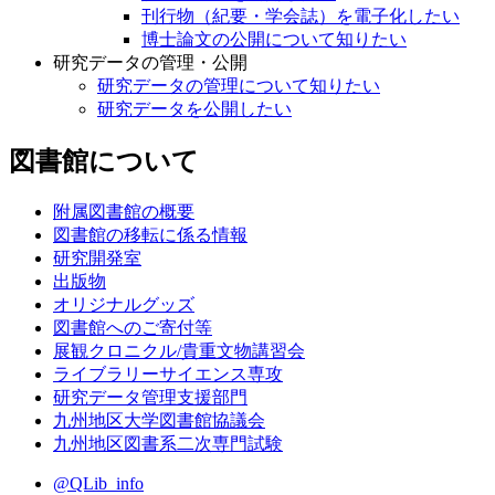
刊行物（紀要・学会誌）を電子化したい
博士論文の公開について知りたい
研究データの管理・公開
研究データの管理について知りたい
研究データを公開したい
図書館について
附属図書館の概要
図書館の移転に係る情報
研究開発室
出版物
オリジナルグッズ
図書館へのご寄付等
展観クロニクル/貴重文物講習会
ライブラリーサイエンス専攻
研究データ管理支援部門
九州地区大学図書館協議会
九州地区図書系二次専門試験
@QLib_info