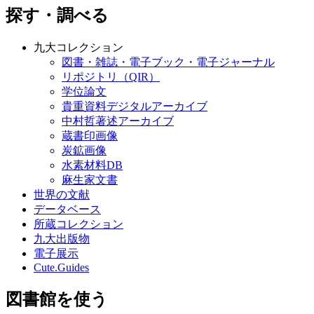
探す・調べる
九大コレクション
図書・雑誌・電子ブック・電子ジャーナル
リポジトリ（QIR）
学位論文
貴重資料デジタルアーカイブ
中村哲著述アーカイブ
蔵書印画像
炭鉱画像
水素材料DB
麻生家文書
世界の文献
データベース
所蔵コレクション
九大出版物
電子展示
Cute.Guides
図書館を使う