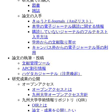
研究費での購入
図書
雑誌
論文の入手
きゅうとE-Journals（AtoZリスト）
本学の電子ジャーナル購読に関する情報
購読していないジャーナルのフルテキスト
入手方法
学外からの文献取り寄せ
キャンパス外からの電子ジャーナル等の利
用
論文の執筆・投稿
文献管理ツール
APC割引情報
ハゲタカジャーナル（注意喚起）
研究成果の公開
オープンアクセス
オープンアクセスとは
九州大学オープンアクセス方針
九州大学学術情報リポジトリ（QIR）
QIRとは
論文・成果を公開したい