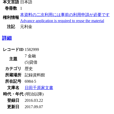
本文言語
日本語
巻冊数
1
本資料の二次利用には事前の利用申請が必要です
権利情報
Advance application is required to reuse the material
注記
元利金
詳細
レコードID
1582999
7 金融
主題
(5)貸借
カテゴリ
歴史
所蔵場所
記録資料館
所在記号
6984-5
文庫名
日田千原家文書
時代・年代
(明治以降)
登録日
2016.03.22
更新日
2017.09.07