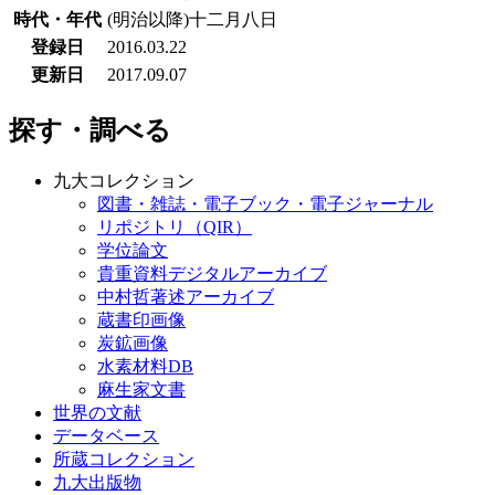
時代・年代
(明治以降)十二月八日
登録日
2016.03.22
更新日
2017.09.07
探す・調べる
九大コレクション
図書・雑誌・電子ブック・電子ジャーナル
リポジトリ（QIR）
学位論文
貴重資料デジタルアーカイブ
中村哲著述アーカイブ
蔵書印画像
炭鉱画像
水素材料DB
麻生家文書
世界の文献
データベース
所蔵コレクション
九大出版物