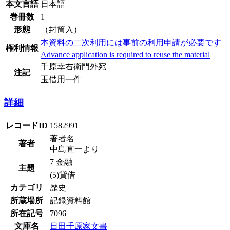
本文言語
日本語
巻冊数
1
形態
（封筒入）
本資料の二次利用には事前の利用申請が必要です
権利情報
Advance application is required to reuse the material
千原幸右衛門外宛
注記
玉借用一件
詳細
レコードID
1582991
著者名
著者
中島直一より
7 金融
主題
(5)貸借
カテゴリ
歴史
所蔵場所
記録資料館
所在記号
7096
文庫名
日田千原家文書