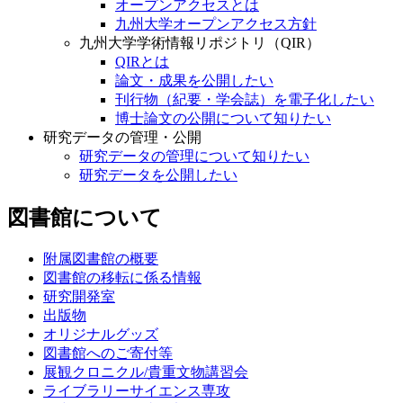
オープンアクセスとは
九州大学オープンアクセス方針
九州大学学術情報リポジトリ（QIR）
QIRとは
論文・成果を公開したい
刊行物（紀要・学会誌）を電子化したい
博士論文の公開について知りたい
研究データの管理・公開
研究データの管理について知りたい
研究データを公開したい
図書館について
附属図書館の概要
図書館の移転に係る情報
研究開発室
出版物
オリジナルグッズ
図書館へのご寄付等
展観クロニクル/貴重文物講習会
ライブラリーサイエンス専攻