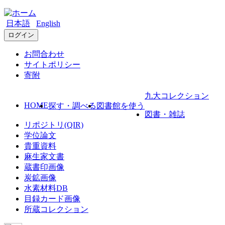
日本語
English
ログイン
お問合わせ
サイトポリシー
寄附
九大コレクション
HOME
探す・調べる
図書館を使う
図書・雑誌
リポジトリ(QIR)
学位論文
貴重資料
麻生家文書
蔵書印画像
炭鉱画像
水素材料DB
目録カード画像
所蔵コレクション