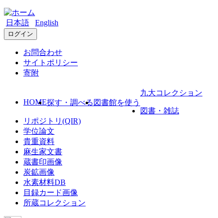
日本語
English
ログイン
お問合わせ
サイトポリシー
寄附
九大コレクション
HOME
探す・調べる
図書館を使う
図書・雑誌
リポジトリ(QIR)
学位論文
貴重資料
麻生家文書
蔵書印画像
炭鉱画像
水素材料DB
目録カード画像
所蔵コレクション