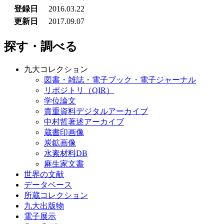
登録日
2016.03.22
更新日
2017.09.07
探す・調べる
九大コレクション
図書・雑誌・電子ブック・電子ジャーナル
リポジトリ（QIR）
学位論文
貴重資料デジタルアーカイブ
中村哲著述アーカイブ
蔵書印画像
炭鉱画像
水素材料DB
麻生家文書
世界の文献
データベース
所蔵コレクション
九大出版物
電子展示