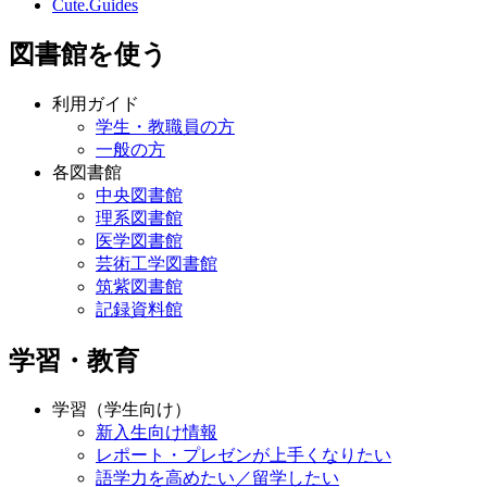
Cute.Guides
図書館を使う
利用ガイド
学生・教職員の方
一般の方
各図書館
中央図書館
理系図書館
医学図書館
芸術工学図書館
筑紫図書館
記録資料館
学習・教育
学習（学生向け）
新入生向け情報
レポート・プレゼンが上手くなりたい
語学力を高めたい／留学したい