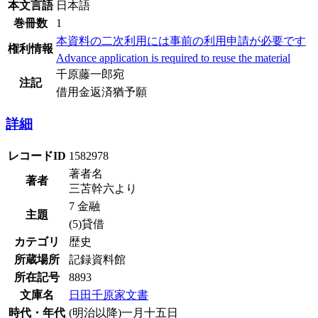
本文言語
日本語
巻冊数
1
本資料の二次利用には事前の利用申請が必要です
権利情報
Advance application is required to reuse the material
千原藤一郎宛
注記
借用金返済猶予願
詳細
レコードID
1582978
著者名
著者
三苫幹六より
7 金融
主題
(5)貸借
カテゴリ
歴史
所蔵場所
記録資料館
所在記号
8893
文庫名
日田千原家文書
時代・年代
(明治以降)一月十五日