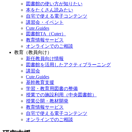
図書館の使い方が知りたい
本をたくさん読みたい
自宅で使える電子コンテンツ
講習会・イベント
Cute.Guides
図書館TA（Cuter）
教育情報サービス
オンラインでのご相談
教育（教員向け）
新任教員向け情報
図書館を活用したアクティブラーニング
講習会
Cute.Guides
基幹教育支援
学習・教育用図書の整備
授業での施設利用（中央図書館）
授業公開・教材開発
教育情報サービス
自宅で使える電子コンテンツ
オンラインでのご相談